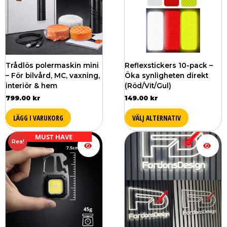
flera
varianter.
De
olika
alternativ
kan
väljas
Trådlös polermaskin mini
Reflexstickers 10-pack –
på
– För bilvård, MC, vaxning,
Öka synligheten direkt
produktsi
interiör & hem
(Röd/Vit/Gul)
799.00
kr
149.00
kr
LÄGG I VARUKORG
VÄLJ ALTERNATIV
Det
Det
MUST HAVE
Rea!
ursprungliga
nuvarande
priset
priset
var:
är:
249.00 kr.
199.00 kr.