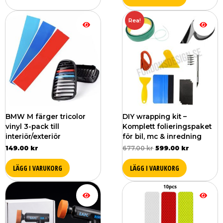
Det
Det
Rea!
ursprungliga
nuvarand
priset
priset
var:
är:
677.00 kr.
599.00 kr
BMW M färger tricolor
DIY wrapping kit –
vinyl 3-pack till
Komplett folieringspaket
interiör/exteriör
för bil, mc & inredning
149.00
kr
677.00
kr
599.00
kr
LÄGG I VARUKORG
LÄGG I VARUKORG
Den
här
produkten
har