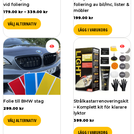
produktsidan
vid foliering
foliering av bil/mc, lister &
möbler
179.00
kr
–
339.00
kr
199.00
kr
VÄLJ ALTERNATIV
LÄGG I VARUKORG
Den
här
produkten
har
flera
varianter.
De
olika
alternativen
kan
väljas
Folie till BMW stag
Strålkastarrenoveringskit
på
– Komplett kit för klarare
299.00
kr
produktsidan
lyktor
VÄLJ ALTERNATIV
399.00
kr
LÄGG I VARUKORG