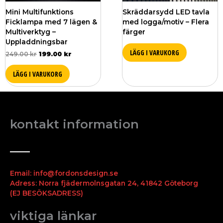
Mini Multifunktions
Skräddarsydd LED tavla
Ficklampa med 7 lägen &
med logga/motiv – Flera
Multiverktyg –
färger
Uppladdningsbar
LÄGG I VARUKORG
249.00
kr
199.00
kr
LÄGG I VARUKORG
kontakt information
Email: info@fordonsdesign.se
Adress: Norra fjädermolnsgatan 24, 41842 Göteborg
(EJ BESÖKSADRESS)
viktiga länkar