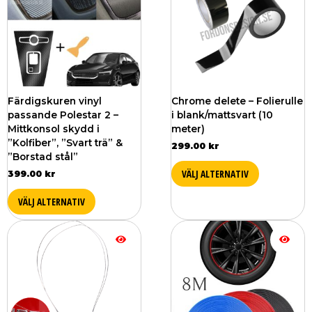
har
har
flera
flera
varianter.
varianter.
De
De
olika
olika
alternativen
alternativ
kan
kan
väljas
väljas
Färdigskuren vinyl
Chrome delete – Folierulle
på
på
passande Polestar 2 –
i blank/mattsvart (10
produktsidan
produktsi
Mittkonsol skydd i
meter)
”Kolfiber”, ”Svart trä” &
299.00
kr
”Borstad stål”
VÄLJ ALTERNATIV
399.00
kr
VÄLJ ALTERNATIV
Den
här
produkten
har
flera
varianter.
De