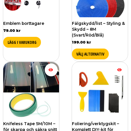
olika
alternativ
kan
väljas
Emblem borttagare
Fälgskydd/list – Styling &
på
Skydd – 8M
79.00
kr
produktsi
(Svart/Röd/Blå)
LÄGG I VARUKORG
199.00
kr
VÄLJ ALTERNATIV
Prisintervall:
Den
179.00 kr
här
till
produkten
339.00 kr
har
flera
varianter.
De
olika
alternativen
kan
väljas
Knifeless Tape 5M/10M –
Foliering/verktygskit –
på
för skarpa och säkra snitt
Komplett DIY-kit för