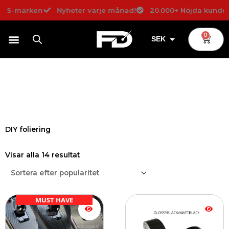
Hoppa
å S-märken
Nyheter varje månad!
20.000+ Nöjda kunder!
till
innehåll
0
Varuko
SEK
USD
EUR
DKK
NOK
DIY foliering
GBP
Sortera
efter
Visar alla 14 resultat
popularitet
MUST HAVE
Den
Den
här
här
produkten
produkten