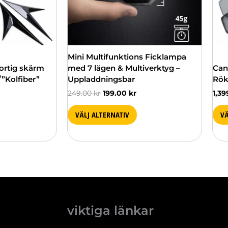
alte
kan
välj
på
pro
Mini Multifunktions Ficklampa
ortig skärm
med 7 lägen & Multiverktyg –
Can
/”Kolfiber”
Uppladdningsbar
Rök
249.00
kr
199.00
kr
1,3
VÄLJ ALTERNATIV
VÄ
viktiga länkar