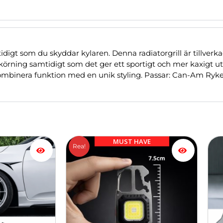
gt som du skyddar kylaren. Denna radiatorgrill är tillverka
örning samtidigt som det ger ett sportigt och mer kaxigt ut
l kombinera funktion med en unik styling. Passar: Can-Am Ryk
Det
Det
Den
MUST HAVE
Rea!
ursprungliga
nuvarande
här
priset
priset
pro
var:
är:
har
249.00 kr.
199.00 kr.
fler
vari
De
olik