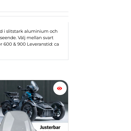
d i slitstark aluminium och
seende. Välj mellan svart
er 600 & 900 Leveranstid: ca
dukten
a
anter.
a