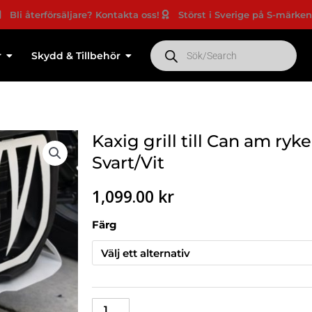
försäljare? Kontakta oss!
Störst i Sverige på S-märken
Nyhet
Products
search
r
Skydd & Tillbehör
Kaxig grill till Can am ryk
Svart/Vit
1,099.00
kr
Kaxig
Färg
grill
till
Can
am
ryker