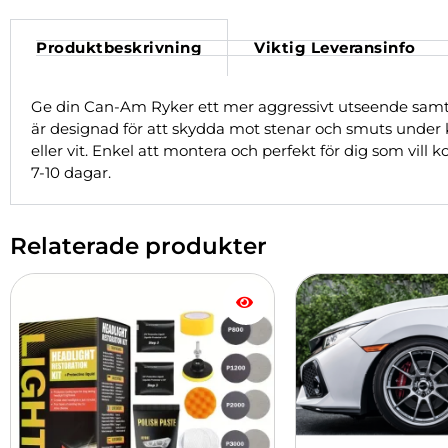
Produktbeskrivning
Viktig Leveransinfo
Ge din Can-Am Ryker ett mer aggressivt utseende samtidi
är designad för att skydda mot stenar och smuts under k
eller vit. Enkel att montera och perfekt för dig som vil
7-10 dagar.
Relaterade produkter
Den
här
produkten
har
flera
varianter.
De
olika