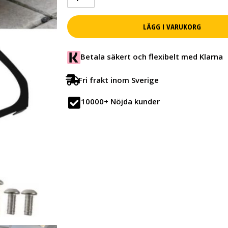
600/900
-
Svart/Vit
LÄGG I VARUKORG
mängd
Betala säkert och flexibelt med Klarna
Fri frakt inom Sverige
10000+ Nöjda kunder