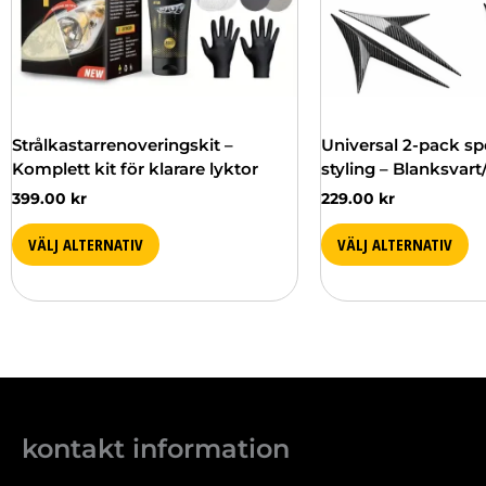
alternativen
kan
väljas
på
produktsidan
Strålkastarrenoveringskit –
Universal 2-pack sp
Komplett kit för klarare lyktor
styling – Blanksvart
399.00
kr
229.00
kr
VÄLJ ALTERNATIV
VÄLJ ALTERNATIV
kontakt information