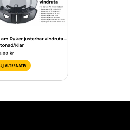
rnativen
as
duktsidan
 am Ryker justerbar vindruta –
tonad/Klar
99.00
kr
LJ ALTERNATIV