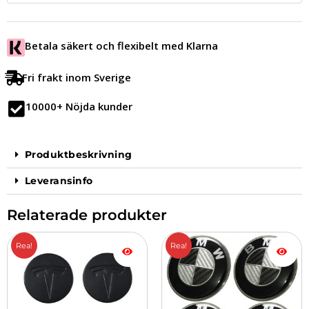
Betala säkert och flexibelt med Klarna
Fri frakt inom Sverige
10000+ Nöjda kunder
Produktbeskrivning
Leveransinfo
Relaterade produkter
Det
Det
Det
Det
Rea!
Rea!
ursprungliga
nuvarande
ursprungliga
nuvarande
priset
priset
priset
priset
var:
är:
var:
är:
349.00 kr.
299.00 kr.
379.00 kr.
329.00 kr.