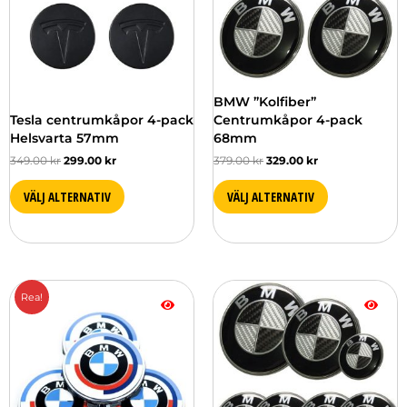
BMW ”Kolfiber”
Tesla centrumkåpor 4-pack
Centrumkåpor 4-pack
Helsvarta 57mm
68mm
349.00
kr
299.00
kr
379.00
kr
329.00
kr
VÄLJ ALTERNATIV
VÄLJ ALTERNATIV
Det
Det
Den
Den
Rea!
ursprungliga
nuvarande
här
här
priset
priset
produkten
produkten
var:
är:
har
har
399.00 kr.
349.00 kr.
flera
flera
varianter.
varianter.
De
De