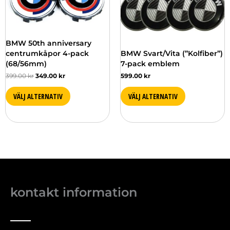
olika
olika
alternativen
alternativen
kan
kan
väljas
väljas
BMW 50th anniversary
på
på
centrumkåpor 4-pack
BMW Svart/Vita (”Kolfiber”)
produktsidan
produktsidan
(68/56mm)
7-pack emblem
399.00
kr
349.00
kr
599.00
kr
VÄLJ ALTERNATIV
VÄLJ ALTERNATIV
kontakt information