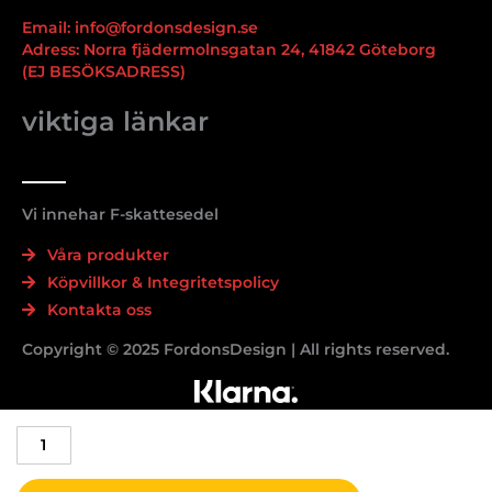
Email: info@fordonsdesign.se
Adress: Norra fjädermolnsgatan 24, 41842 Göteborg
(EJ BESÖKSADRESS)
viktiga länkar
Vi innehar F-skattesedel
Våra produkter
Köpvillkor & Integritetspolicy
Kontakta oss
Copyright © 2025 FordonsDesign | All rights reserved.
4-
pack
BYD
centrumkåpor