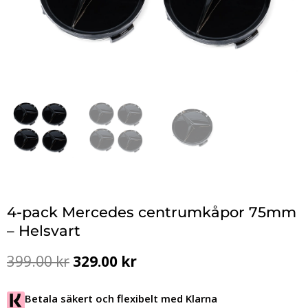
4-pack Mercedes centrumkåpor 75mm
– Helsvart
Det
Det
399.00
kr
329.00
kr
ursprungliga
nuvarande
priset
priset
Betala säkert och flexibelt med Klarna
var:
är: