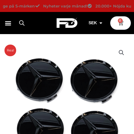
Hoppa
rige på S-märken
Nyheter varje månad!
20.000+ Nöjda kund
till
innehåll
0
Varuko
SEK
USD
EUR
Rea!
DKK
NOK
GBP