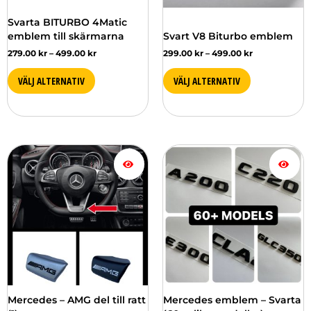
väljas
väljas
Svarta BITURBO 4Matic
på
på
emblem till skärmarna
Svart V8 Biturbo emblem
produktsidan
produktsidan
279.00
kr
–
499.00
kr
299.00
kr
–
499.00
kr
VÄLJ ALTERNATIV
VÄLJ ALTERNATIV
Prisintervall:
Den
Den
279.00 kr
här
här
till
produkten
produkten
349.00 kr
har
har
flera
flera
varianter.
varianter.
De
De
olika
olika
alternativen
alternativen
kan
kan
väljas
väljas
Mercedes – AMG del till ratt
Mercedes emblem – Svarta
på
på