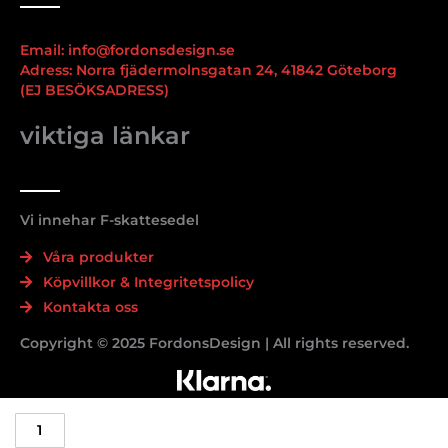
Email: info@fordonsdesign.se
Adress: Norra fjädermolnsgatan 24, 41842 Göteborg
(EJ BESÖKSADRESS)
viktiga länkar
Vi innehar F-skattesedel
Våra produkter
Köpvillkor & Integritetspolicy
Kontakta oss
Copyright © 2025 FordonsDesign | All rights reserved.
6-
pack
bromsdekaler