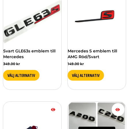
Svart GLE63s emblem till
Mercedes S emblem till
Mercedes
AMG Röd/Svart
349.00
kr
149.00
kr
VÄLJ ALTERNATIV
VÄLJ ALTERNATIV
Prisintervall:
Den
279.00 kr
här
till
produkten
349.00 kr
har
flera