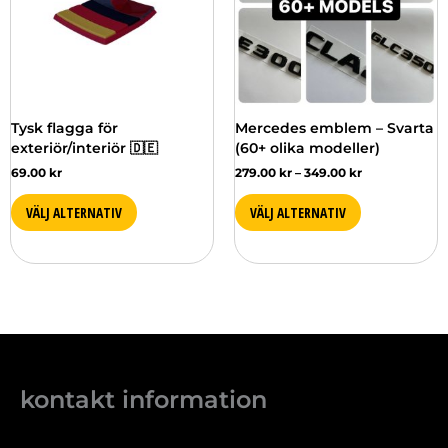
varianter.
De
olika
alternativen
kan
väljas
Tysk flagga för
Mercedes emblem – Svarta
på
exteriör/interiör 🇩🇪
(60+ olika modeller)
produktsidan
69.00
kr
279.00
kr
–
349.00
kr
VÄLJ ALTERNATIV
VÄLJ ALTERNATIV
kontakt information