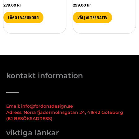
279.00
kr
299.00
kr
LÄGG I VARUKORG
VÄLJ ALTERNATIV
kontakt information
Email: info@fordonsdesign.se
Adress: Norra fjädermolnsgatan 24, 41842 Göteborg
(EJ BESÖKSADRESS)
viktiga länkar