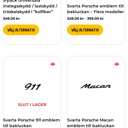
5-pack Universala
på
instegsskydd / lastskydd /
Svarta Porsche emblem till
produktsidan
tröskelskydd i ”kolfiber”
bakluckan – Flera modeller
349.00
kr
249.00
kr
–
399.00
kr
VÄLJ ALTERNATIV
VÄLJ ALTERNATIV
SLUT I LAGER
Svarta Porsche 911 emblem
Svarta Porsche Macan
till bakluckan
emblem till bakluckan