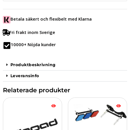
Betala säkert och flexibelt med Klarna
Fri frakt inom Sverige
10000+ Nöjda kunder
Produktbeskrivning
Leveransinfo
Relaterade produkter
Den
här
produkten
har
flera
varianter.