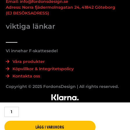
Email: info@fordonsdesign.se
Adress: Norra fjädermolnsgatan 24, 41842 Göteborg
(EJ BESÖKSADRESS)
viktiga länkar
Vi innehar F-skattesedel
Våra produkter
Köpvillkor & Integritetspolicy
Kontakta oss
Copyright © 2025 FordonsDesign | All rights reserved.
Audi
spetsiga
spegelkåpor
-
LÄGG I VARUKORG
Flera