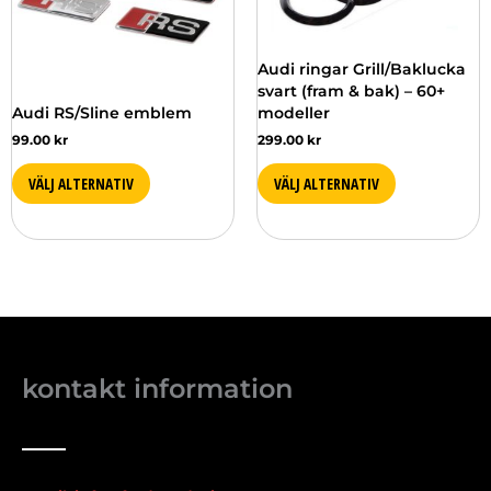
alternativen
alternativen
kan
kan
väljas
väljas
Audi ringar Grill/Baklucka
på
på
svart (fram & bak) – 60+
produktsidan
produktsidan
Audi RS/Sline emblem
modeller
99.00
kr
299.00
kr
VÄLJ ALTERNATIV
VÄLJ ALTERNATIV
kontakt information