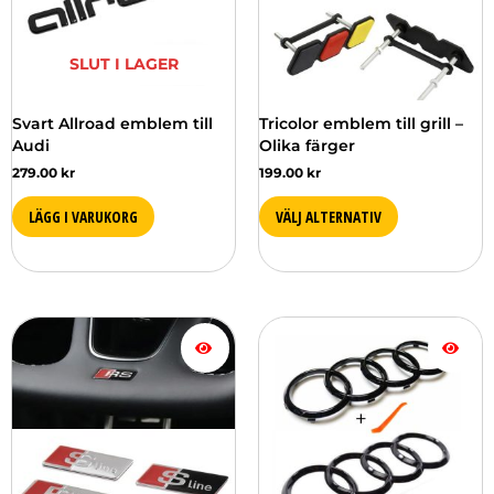
De
olika
SLUT I LAGER
alternativen
kan
väljas
Svart Allroad emblem till
Tricolor emblem till grill –
på
Audi
Olika färger
produktsidan
279.00
kr
199.00
kr
LÄGG I VARUKORG
VÄLJ ALTERNATIV
Den
Den
här
här
produkten
produkten
har
har
flera
flera
varianter.
varianter.
De
De
olika
olika