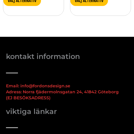
VÄLJ ALTERNATIV
VÄLJ ALTERNATIV
kontakt information
Email: info@fordonsdesign.se
Adress: Norra fjädermolnsgatan 24, 41842 Göteborg
(EJ BESÖKSADRESS)
viktiga länkar