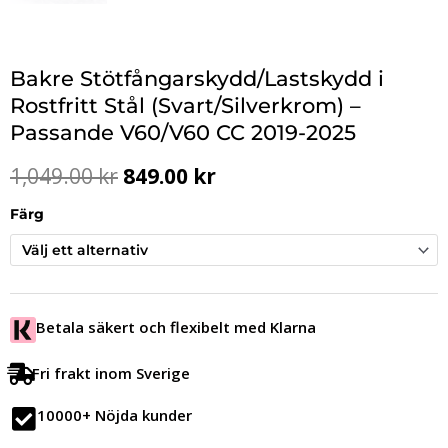
Bakre Stötfångarskydd/Lastskydd i
Rostfritt Stål (Svart/Silverkrom) –
Passande V60/V60 CC 2019-2025
Det
Det
1,049.00
kr
849.00
kr
ursprungliga
nuvarande
priset
priset
Färg
var:
är:
1,049.00 kr.
849.00 kr.
Betala säkert och flexibelt med Klarna
Fri frakt inom Sverige
10000+ Nöjda kunder