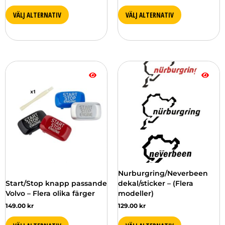
VÄLJ ALTERNATIV
VÄLJ ALTERNATIV
Den
Den
här
här
produkten
produkten
har
har
flera
flera
varianter.
varianter.
De
De
olika
olika
alternativen
alternativen
kan
kan
väljas
väljas
Nurburgring/Neverbeen
på
på
Start/Stop knapp passande
dekal/sticker – (Flera
produktsidan
produktsidan
Volvo – Flera olika färger
modeller)
149.00
kr
129.00
kr