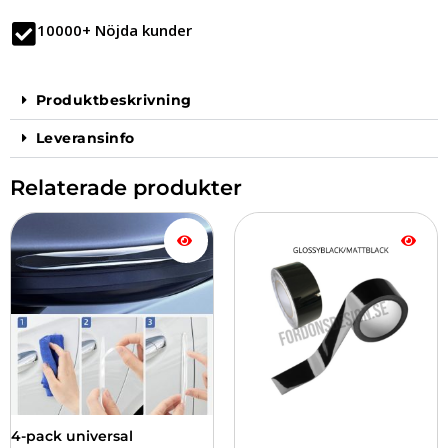
10000+ Nöjda kunder
Produktbeskrivning
Leveransinfo
Relaterade produkter
Den
här
produkten
har
flera
varianter.
De
olika
alternativen
kan
väljas
4-pack universal
på