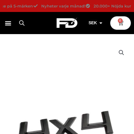
Hoppa
ige på S-märken
Nyheter varje månad!
20.000+ Nöjda kunde
till
innehåll
0
Varuko
SEK
USD
EUR
DKK
NOK
GBP