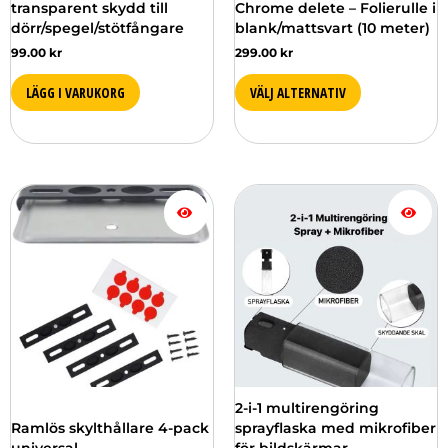
transparent skydd till
Chrome delete – Folierulle i
produktsidan
dörr/spegel/stötfångare
blank/mattsvart (10 meter)
99.00
kr
299.00
kr
LÄGG I VARUKORG
VÄLJ ALTERNATIV
2-i-1 multirengöring
Ramlös skylthållare 4-pack
sprayflaska med mikrofiber
universal
för bildskärmar