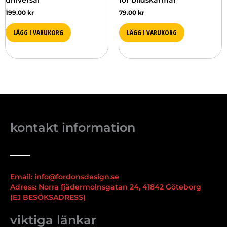
199.00
kr
79.00
kr
LÄGG I VARUKORG
LÄGG I VARUKORG
kontakt information
Email: info@fordonsdesign.se
Adress: Norra fjädermolnsgatan 24, 41842 Göteborg
(EJ BESÖKSADRESS)
viktiga länkar