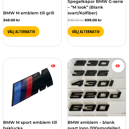
Spegelkåpor BMW G-serie
på
på
– ”M look” (Blank
produktsidan
produktsidan
BMW M emblem till grill
svart/Kolfiber)
349.00
kr
899.00
kr
699.00
kr
VÄLJ ALTERNATIV
VÄLJ ALTERNATIV
Prisintervall:
Den
Den
299.00 kr
här
här
till
produkten
produkten
349.00 kr
har
har
flera
flera
varianter.
varianter.
De
De
olika
olika
alternativen
alternativen
kan
kan
väljas
väljas
BMW M sport emblem till
BMW emblem – blank
på
på
baklucka
svart logo (100+modeller)