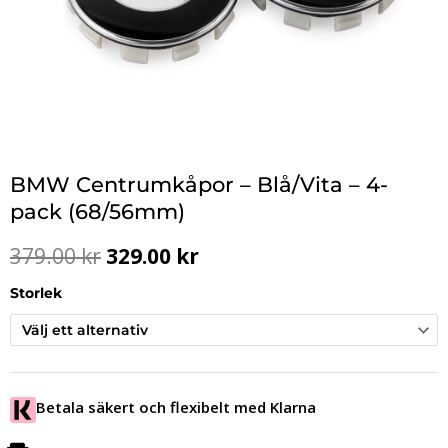
BMW Centrumkåpor – Blå/Vita – 4-
pack (68/56mm)
Det
Det
379.00
kr
329.00
kr
ursprungliga
nuvarande
priset
priset
Storlek
var:
är:
379.00 kr.
329.00 kr.
Betala säkert och flexibelt med Klarna