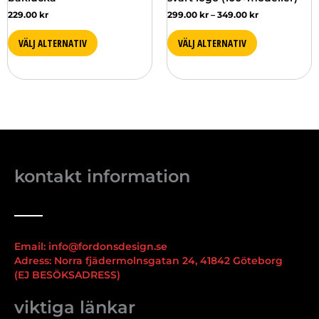
produktsidan
produktsidan
229.00
kr
299.00
kr
–
349.00
kr
VÄLJ ALTERNATIV
VÄLJ ALTERNATIV
kontakt information
Email: info@fordonsdesign.se
Adress: Norra fjädermolnsgatan 24, 41842 Göteborg
(EJ BESÖKSADRESS)
viktiga länkar