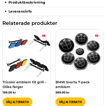
Produktbeskrivning
Leveransinfo
Relaterade produkter
Den
Den
här
här
produkten
produkten
har
har
flera
flera
varianter.
varianter.
De
De
olika
olika
alternativen
alternativen
kan
kan
väljas
väljas
Tricolor emblem till grill –
BMW Svarta 7-pack
på
på
Olika färger
emblem
produktsidan
produktsidan
199.00
kr
599.00
kr
VÄLJ ALTERNATIV
VÄLJ ALTERNATIV