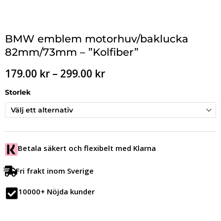
BMW emblem motorhuv/baklucka
82mm/73mm – ”Kolfiber”
Prisintervall:
179.00
kr
–
299.00
kr
179.00 kr
till
Storlek
299.00 kr
Betala säkert och flexibelt med Klarna
Fri frakt inom Sverige
10000+ Nöjda kunder