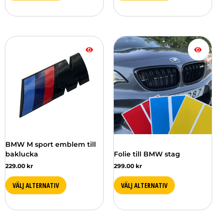
Den
Den
här
här
produkten
produkten
har
har
flera
flera
varianter.
varianter.
De
De
olika
olika
alternativen
alternativen
kan
kan
väljas
väljas
BMW M sport emblem till
på
på
baklucka
Folie till BMW stag
produktsidan
produktsidan
229.00
kr
299.00
kr
VÄLJ ALTERNATIV
VÄLJ ALTERNATIV