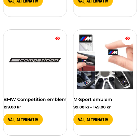
VÄLJ ALTERNATIV
VÄLJ ALTERNATIV
Prisintervall:
Den
99.00 kr
här
till
produkten
149.00 kr
har
flera
varianter.
De
olika
alternativen
kan
väljas
BMW Competition emblem
M-Sport emblem
på
199.00
kr
99.00
kr
–
149.00
kr
produktsidan
VÄLJ ALTERNATIV
VÄLJ ALTERNATIV