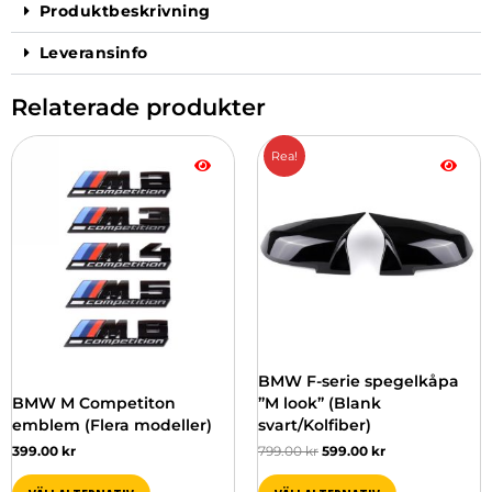
Produktbeskrivning
Leveransinfo
Relaterade produkter
Det
Det
Den
Den
Rea!
ursprungliga
nuvarande
här
här
priset
priset
produkten
produkten
var:
är:
har
har
799.00 kr.
599.00 kr.
flera
flera
varianter.
varianter.
De
De
olika
olika
alternativen
alternativen
kan
kan
väljas
väljas
BMW F-serie spegelkåpa
på
på
BMW M Competiton
”M look” (Blank
produktsidan
produktsidan
emblem (Flera modeller)
svart/Kolfiber)
399.00
kr
799.00
kr
599.00
kr