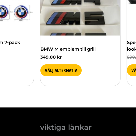
olika
olik
alternativen
alte
kan
kan
väljas
välj
på
på
produktsidan
pro
m 7-pack
Spe
BMW M emblem till grill
look
349.00
kr
899
VÄLJ ALTERNATIV
VÄ
viktiga länkar