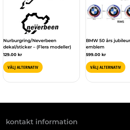
olika
olika
alternativen
alternativen
kan
kan
väljas
väljas
på
på
produktsidan
produktsidan
Nurburgring/Neverbeen
BMW 50 års jubileu
dekal/sticker – (Flera modeller)
emblem
129.00
kr
599.00
kr
VÄLJ ALTERNATIV
VÄLJ ALTERNATIV
kontakt information