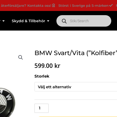
rsäljare? Kontakta oss!
Störst i Sverige på S-märken
Nyheter
Products
search
r
Skydd & Tillbehör
BMW Svart/Vita (”Kolfibe
599.00
kr
BMW
Storlek
Svart/Vita
("Kolfiber")
7-
pack
emblem
mängd