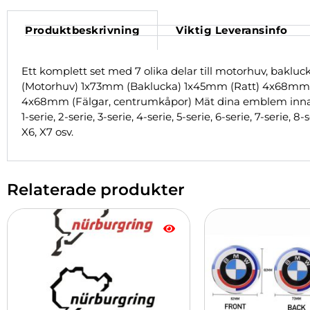
Produktbeskrivning
Viktig Leveransinfo
Ett komplett set med 7 olika delar till motorhuv, baklucka
(Motorhuv) 1x73mm (Baklucka) 1x45mm (Ratt) 4x68mm 
4x68mm (Fälgar, centrumkåpor) Mät dina emblem innan köp
1-serie, 2-serie, 3-serie, 4-serie, 5-serie, 6-serie, 7-seri
X6, X7 osv.
Relaterade produkter
Den
Den
här
här
produkten
produkten
har
har
flera
flera
varianter.
varianter.
De
De