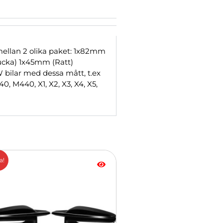
j mellan 2 olika paket: 1x82mm
cka) 1x45mm (Ratt)
 bilar med dessa mått, t.ex
40, M440, X1, X2, X3, X4, X5,
Det
Det
a!
ursprungliga
nuvarande
priset
priset
dukten
var:
är:
899.00 kr.
699.00 kr.
a
anter.