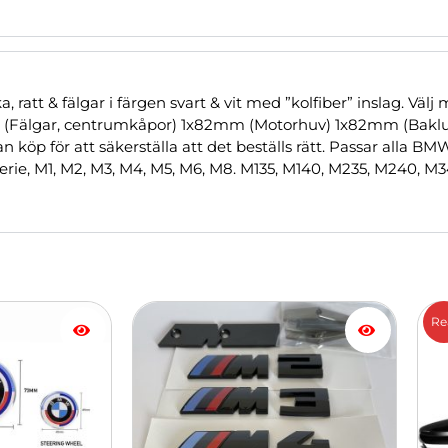
, ratt & fälgar i färgen svart & vit med ”kolfiber” inslag. Väl
(Fälgar, centrumkåpor) 1x82mm (Motorhuv) 1x82mm (Baklu
 för att säkerställa att det beställs rätt. Passar alla BMW
e, 8-serie, M1, M2, M3, M4, M5, M6, M8. M135, M140, M235, M240, M3
Den
Den
Re
här
här
produkten
pro
har
har
flera
fler
varianter.
vari
De
De