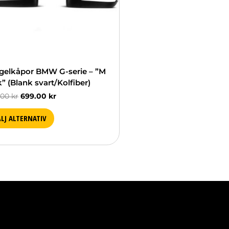
a
rnativen
as
duktsidan
gelkåpor BMW G-serie – ”M
” (Blank svart/Kolfiber)
.00
kr
699.00
kr
LJ ALTERNATIV