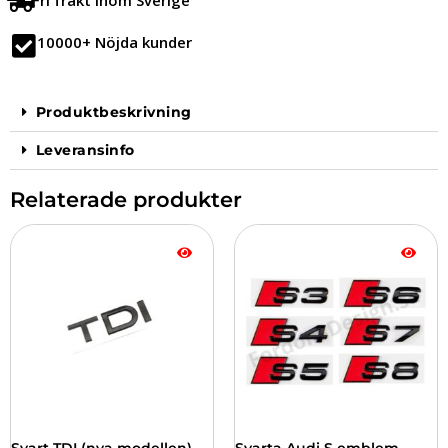
10000+ Nöjda kunder
Produktbeskrivning
Leveransinfo
Relaterade produkter
Den
här
produkten
har
flera
varianter.
De
olika
alternativen
kan
väljas