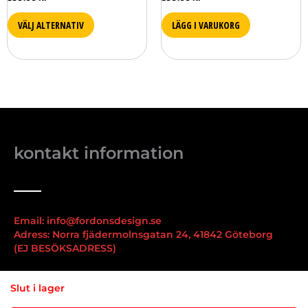
VÄLJ ALTERNATIV
LÄGG I VARUKORG
kontakt information
Email: info@fordonsdesign.se
Adress: Norra fjädermolnsgatan 24, 41842 Göteborg
(EJ BESÖKSADRESS)
viktiga länkar
Slut i lager