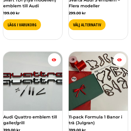
Svart TDI (nya modellen)
Svarta Audi S emblem –
på
emblem till Audi
Flera modeller
produktsidan
199.00
kr
299.00
kr
LÄGG I VARUKORG
VÄLJ ALTERNATIV
Den
här
produkten
har
flera
varianter.
De
olika
alternativen
kan
väljas
Audi Quattro emblem till
11-pack Formula 1 Banor i
på
galler/grill
trä (Julgran)
produktsidan
399.00
kr
399.00
kr