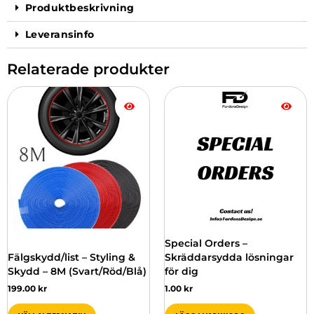
Produktbeskrivning
Leveransinfo
Relaterade produkter
Den
här
produkten
har
flera
varianter.
De
olika
alternativen
kan
väljas
Special Orders –
på
Fälgskydd/list – Styling &
Skräddarsydda lösningar
produktsidan
Skydd – 8M (Svart/Röd/Blå)
för dig
199.00
kr
1.00
kr