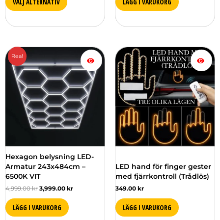
VÄLJ ALTERNATIV
LÄGG I VARUKORG
Det
Det
Rea!
ursprungliga
nuvarande
priset
priset
var:
är:
4,999.00 kr.
3,999.00 kr.
Hexagon belysning LED-
Armatur 243x484cm –
LED hand för finger gester
6500K VIT
med fjärrkontroll (Trådlös)
4,999.00
kr
3,999.00
kr
349.00
kr
LÄGG I VARUKORG
LÄGG I VARUKORG