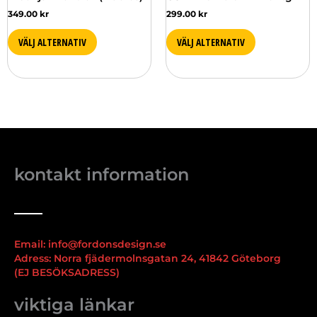
349.00
kr
299.00
kr
VÄLJ ALTERNATIV
VÄLJ ALTERNATIV
kontakt information
Email: info@fordonsdesign.se
Adress: Norra fjädermolnsgatan 24, 41842 Göteborg
(EJ BESÖKSADRESS)
viktiga länkar