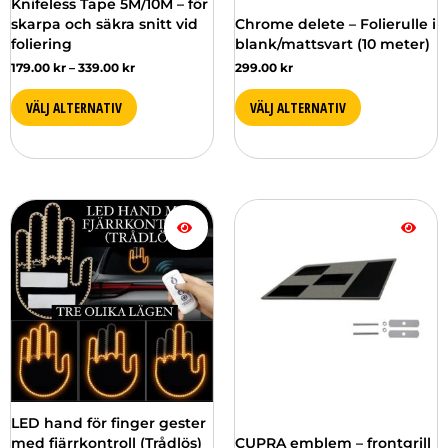
Knifeless Tape 5M/10M – för
på
på
skarpa och säkra snitt vid
Chrome delete – Folierulle i
produktsidan
produktsidan
foliering
blank/mattsvart (10 meter)
179.00
kr
–
339.00
kr
299.00
kr
VÄLJ ALTERNATIV
VÄLJ ALTERNATIV
LED hand för finger gester
med fjärrkontroll (Trådlös)
CUPRA emblem – frontgrill