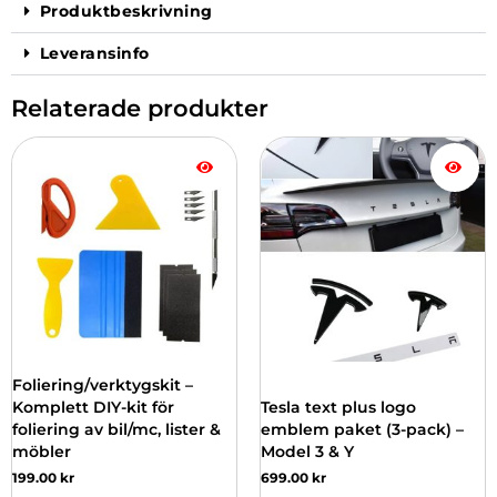
Produktbeskrivning
Leveransinfo
Relaterade produkter
Den
här
produkten
har
flera
varianter.
De
olika
alternativen
kan
väljas
Foliering/verktygskit –
på
Komplett DIY-kit för
Tesla text plus logo
produktsidan
foliering av bil/mc, lister &
emblem paket (3-pack) –
möbler
Model 3 & Y
199.00
kr
699.00
kr