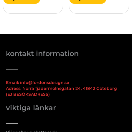
kontakt information
Email: info@fordonsdesign.se
Adress: Norra fjädermolnsgatan 24, 41842 Göteborg
(EJ BESÖKSADRESS)
viktiga länkar