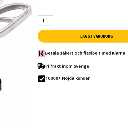
Silver
(Flera
modeller)
mängd
LÄGG I VARUKORG
Betala säkert och flexibelt med Klarna
Fri frakt inom Sverige
10000+ Nöjda kunder