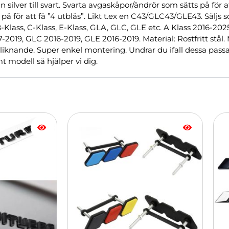
ilver till svart. Svarta avgaskåpor/ändrör som sätts på för att
för att få ”4 utblås”. Likt t.ex en C43/GLC43/GLE43. Säljs so
-Klass, C-Klass, E-Klass, GLA, GLC, GLE etc. A Klass 2016-2025
7-2019, GLC 2016-2019, GLE 2016-2019. Material: Rostfritt stå
r liknande. Super enkel montering. Undrar du ifall dessa passa
 modell så hjälper vi dig.
Prisintervall:
Den
Den
299.00 kr
här
här
till
produkten
pro
499.00 kr
har
har
flera
fler
varianter.
vari
De
De
olika
olik
alternativen
alte
kan
kan