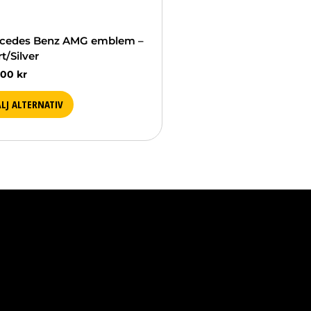
as
duktsidan
cedes Benz AMG emblem –
t/Silver
.00
kr
LJ ALTERNATIV