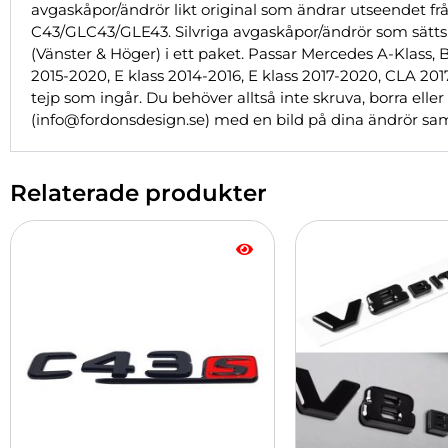
avgaskåpor/ändrör likt original som ändrar utseendet från s
C43/GLC43/GLE43. Silvriga avgaskåpor/ändrör som sätts på 
(Vänster & Höger) i ett paket. Passar Mercedes A-Klass, B
2015-2020, E klass 2014-2016, E klass 2017-2020, CLA 201
tejp som ingår. Du behöver alltså inte skruva, borra elle
(info@fordonsdesign.se) med en bild på dina ändrör samt
Relaterade produkter
Den
här
produkten
har
flera
varianter.
De
olika
alternativen
kan