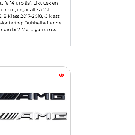
 få ”4 utblås”. Likt t.ex en
m par, ingår alltså 2st
, B Klass 2017-2018, C klass
l. Montering: Dubbelhäftande
r din bil? Mejla gärna oss
dukten
a
anter.
a
rnativen