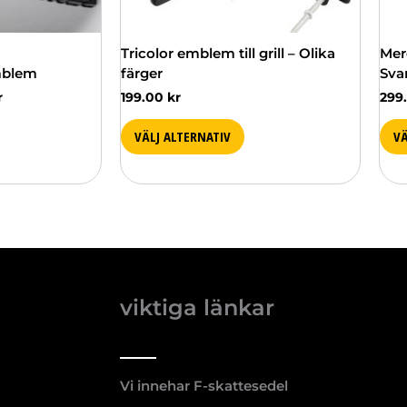
väljas
välj
på
på
produktsidan
pro
Tricolor emblem till grill – Olika
Mer
mblem
färger
Svar
r
199.00
kr
299
VÄLJ ALTERNATIV
VÄ
viktiga länkar
Vi innehar F-skattesedel