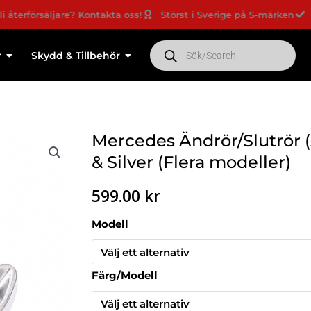
rsäljare? Kontakta oss!
Störst i Sverige på S-märken
Nyheter
Products
search
r
Skydd & Tillbehör
Mercedes Ändrör/Slutrör (
& Silver (Flera modeller)
599.00
kr
Mercedes
Modell
Ändrör/Slutrör
(Avgaskåpa)
–
Färg/Modell
Svart
&