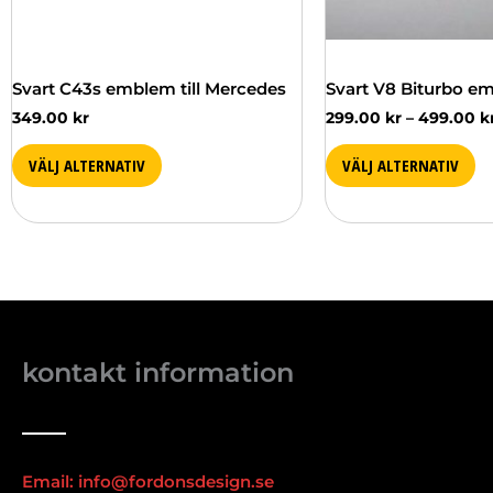
väljas
på
produktsidan
Svart C43s emblem till Mercedes
Svart V8 Biturbo e
349.00
kr
299.00
kr
–
499.00
k
VÄLJ ALTERNATIV
VÄLJ ALTERNATIV
kontakt information
Email: info@fordonsdesign.se