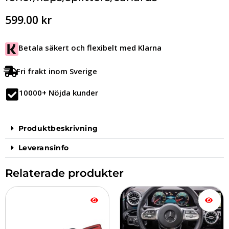
599.00
kr
Betala säkert och flexibelt med Klarna
Fri frakt inom Sverige
10000+ Nöjda kunder
Produktbeskrivning
Leveransinfo
Relaterade produkter
Den
här
produkten
har