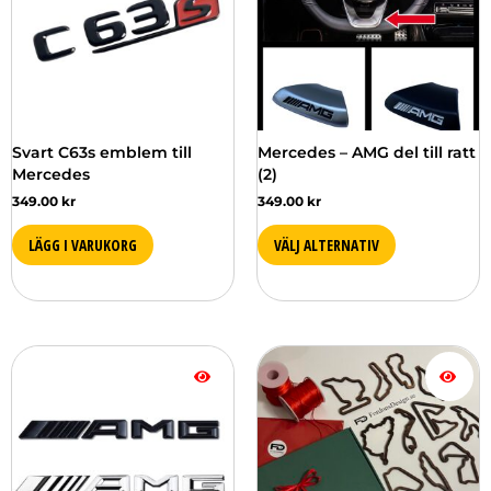
flera
varianter.
De
olika
alternativen
kan
väljas
Svart C63s emblem till
Mercedes – AMG del till ratt
på
Mercedes
(2)
produktsidan
349.00
kr
349.00
kr
LÄGG I VARUKORG
VÄLJ ALTERNATIV
Den
här
produkten
har
flera
varianter.
De