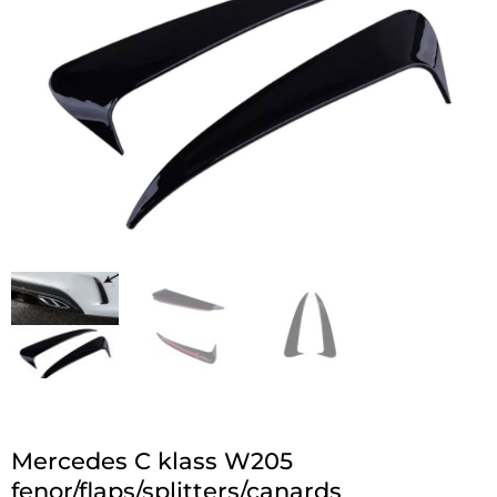
Mercedes C klass W205
fenor/flaps/splitters/canards