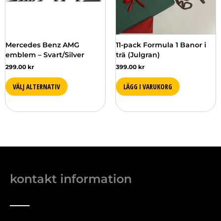
olika
alternativen
kan
väljas
Mercedes Benz AMG
11-pack Formula 1 Banor i
på
emblem – Svart/Silver
trä (Julgran)
produktsidan
299.00
kr
399.00
kr
VÄLJ ALTERNATIV
LÄGG I VARUKORG
kontakt information