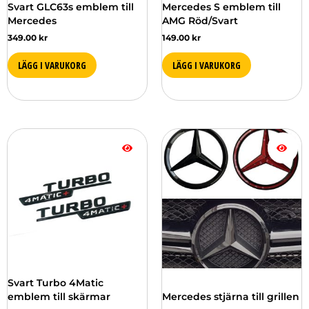
Svart GLC63s emblem till
Mercedes S emblem till
Mercedes
AMG Röd/Svart
349.00
kr
149.00
kr
LÄGG I VARUKORG
LÄGG I VARUKORG
Prisintervall:
Den
Den
279.00 kr
här
här
till
produkten
produkten
499.00 kr
har
har
flera
flera
varianter.
varianter.
De
De
olika
olika
alternativen
alternativen
kan
kan
väljas
väljas
Svart Turbo 4Matic
på
på
emblem till skärmar
Mercedes stjärna till grillen
produktsidan
produktsidan