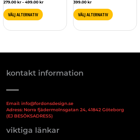
279.00
kr
–
499.00
kr
399.00
kr
VÄLJ ALTERNATIV
VÄLJ ALTERNATIV
kontakt information
Email: info@fordonsdesign.se
Adress: Norra fjädermolnsgatan 24, 41842 Göteborg
(EJ BESÖKSADRESS)
viktiga länkar