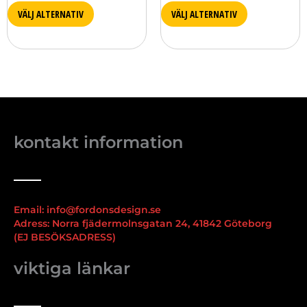
VÄLJ ALTERNATIV
VÄLJ ALTERNATIV
kontakt information
Email: info@fordonsdesign.se
Adress: Norra fjädermolnsgatan 24, 41842 Göteborg
(EJ BESÖKSADRESS)
viktiga länkar