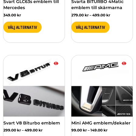
Svart GLC63s emblem till
Svarta BITURBO 4Matic
på
Mercedes
emblem till skärmarna
produktsidan
349.00
kr
279.00
kr
–
499.00
kr
VÄLJ ALTERNATIV
VÄLJ ALTERNATIV
Prisintervall:
Prisintervall:
Den
Den
299.00 kr
99.00 kr
här
här
till
till
produkten
produkten
499.00 kr
149.00 kr
har
har
flera
flera
varianter.
varianter.
De
De
olika
olika
alternativen
alternativen
kan
kan
väljas
väljas
Svart V8 Biturbo emblem
Mini AMG emblem/dekaler
på
på
299.00
kr
–
499.00
kr
99.00
kr
–
149.00
kr
produktsidan
produktsidan