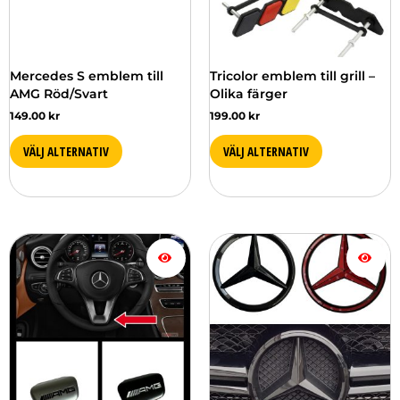
olika
alternativen
kan
väljas
Mercedes S emblem till
Tricolor emblem till grill –
på
AMG Röd/Svart
Olika färger
produktsidan
149.00
kr
199.00
kr
VÄLJ ALTERNATIV
VÄLJ ALTERNATIV
Den
Den
här
här
produkten
produkten
har
har
flera
flera
varianter.
varianter.
De
De
olika
olika
alternativen
alternativen