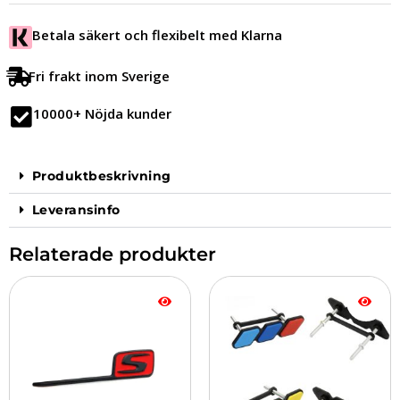
Betala säkert och flexibelt med Klarna
Fri frakt inom Sverige
10000+ Nöjda kunder
Produktbeskrivning
Leveransinfo
Relaterade produkter
Den
här
produkten
har
flera
varianter.
De