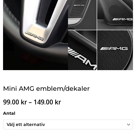
Mini AMG emblem/dekaler
Prisintervall:
99.00
kr
–
149.00
kr
99.00 kr
till
Antal
149.00 kr