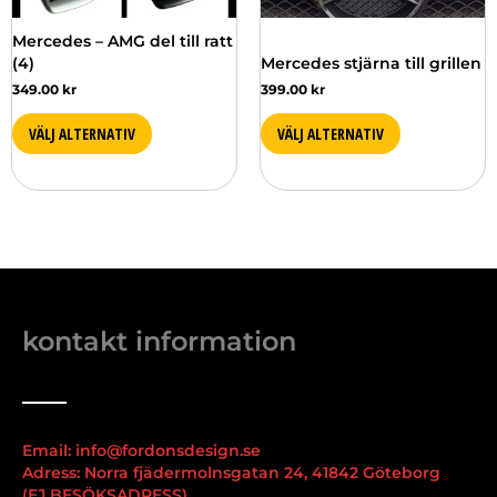
kan
kan
väljas
väljas
Mercedes – AMG del till ratt
på
på
(4)
Mercedes stjärna till grillen
produktsidan
produktsidan
349.00
kr
399.00
kr
VÄLJ ALTERNATIV
VÄLJ ALTERNATIV
kontakt information
Email: info@fordonsdesign.se
Adress: Norra fjädermolnsgatan 24, 41842 Göteborg
(EJ BESÖKSADRESS)