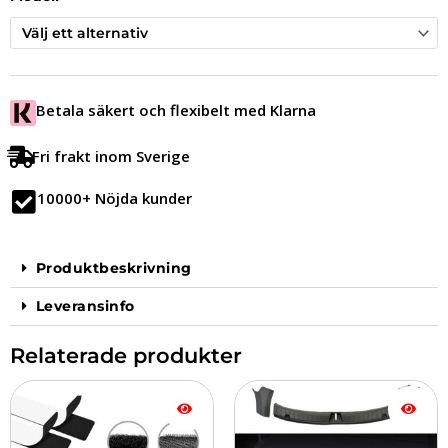
Betala säkert och flexibelt med Klarna
Fri frakt inom Sverige
10000+ Nöjda kunder
Produktbeskrivning
Leveransinfo
Relaterade produkter
Prisintervall:
Den
129.00 kr
här
till
produkten
199.00 kr