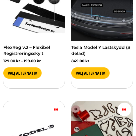
har
flera
varianter.
De
olika
alternativen
kan
väljas
FlexReg v.2 – Flexibel
Tesla Model Y Lastskydd (3
på
Registreringsskylt
delad)
produktsidan
129.00
kr
–
199.00
kr
849.00
kr
VÄLJ ALTERNATIV
VÄLJ ALTERNATIV