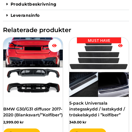
Produktbeskrivning
Leveransinfo
Relaterade produkter
Den
MUST HAVE
här
produkten
har
flera
varianter.
De
olika
alternativen
kan
väljas
5-pack Universala
på
BMW G30/G31 diffusor 2017-
instegsskydd / lastskydd /
produktsidan
2020 (Blanksvart/”Kolfiber”)
tröskelskydd i ”kolfiber”
2,999.00
kr
349.00
kr