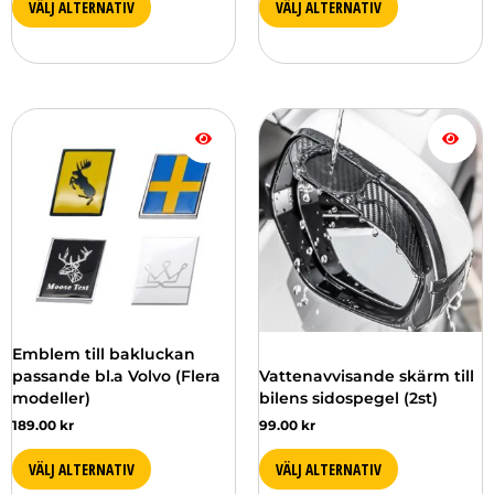
VÄLJ ALTERNATIV
VÄLJ ALTERNATIV
Den
här
produkten
har
flera
varianter.
De
olika
alternativen
kan
väljas
Emblem till bakluckan
på
passande bl.a Volvo (Flera
Vattenavvisande skärm till
produktsidan
modeller)
bilens sidospegel (2st)
189.00
kr
99.00
kr
VÄLJ ALTERNATIV
VÄLJ ALTERNATIV