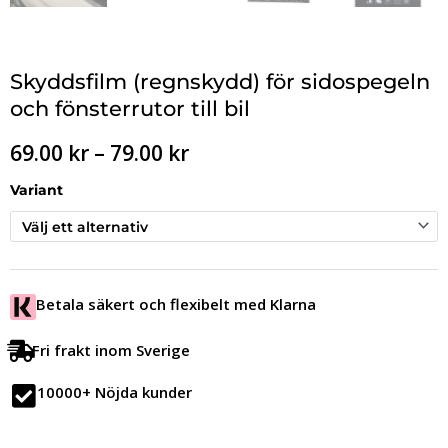
Skyddsfilm (regnskydd) för sidospegeln
och fönsterrutor till bil
Prisintervall:
69.00
kr
–
79.00
kr
69.00 kr
till
Variant
79.00 kr
Betala säkert och flexibelt med Klarna
Fri frakt inom Sverige
10000+ Nöjda kunder