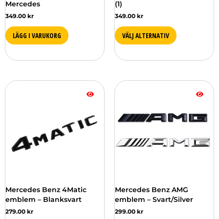
Mercedes
(1)
produktsidan
349.00
kr
349.00
kr
LÄGG I VARUKORG
VÄLJ ALTERNATIV
Den
här
produkten
har
flera
varianter.
De
olika
alternativen
kan
väljas
Mercedes Benz 4Matic
Mercedes Benz AMG
på
emblem – Blanksvart
emblem – Svart/Silver
produktsidan
279.00
kr
299.00
kr