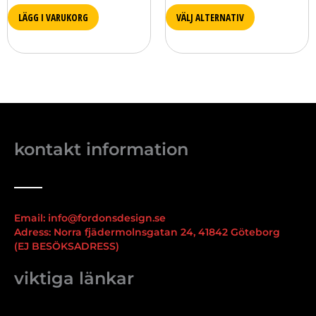
LÄGG I VARUKORG
VÄLJ ALTERNATIV
kontakt information
Email: info@fordonsdesign.se
Adress: Norra fjädermolnsgatan 24, 41842 Göteborg
(EJ BESÖKSADRESS)
viktiga länkar