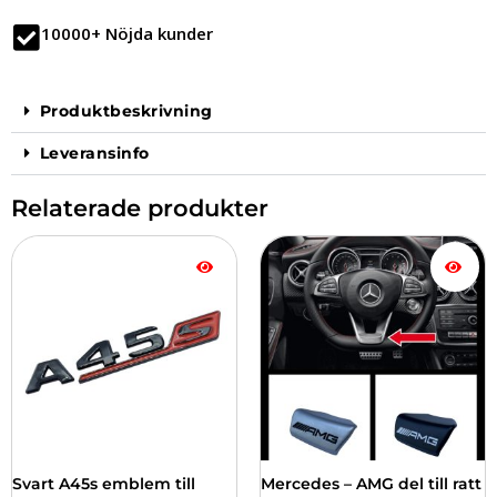
10000+ Nöjda kunder
Produktbeskrivning
Leveransinfo
Relaterade produkter
Den
här
produkten
har
flera
varianter.
De
olika
alternativen
kan
väljas
Svart A45s emblem till
Mercedes – AMG del till ratt
på