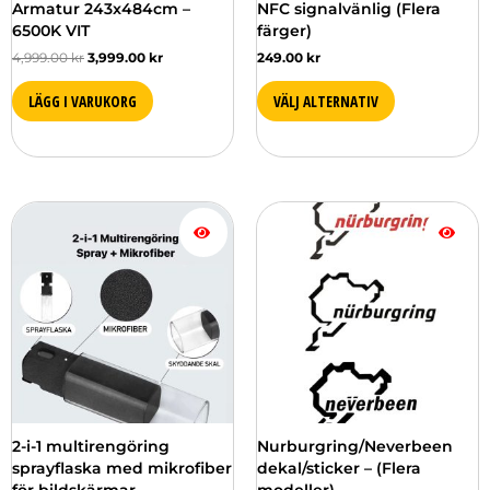
Armatur 243x484cm –
NFC signalvänlig (Flera
produktsidan
6500K VIT
färger)
4,999.00
kr
3,999.00
kr
249.00
kr
LÄGG I VARUKORG
VÄLJ ALTERNATIV
Den
här
produkten
har
flera
varianter.
De
olika
alternativen
kan
väljas
2-i-1 multirengöring
Nurburgring/Neverbeen
på
sprayflaska med mikrofiber
dekal/sticker – (Flera
produktsidan
för bildskärmar
modeller)