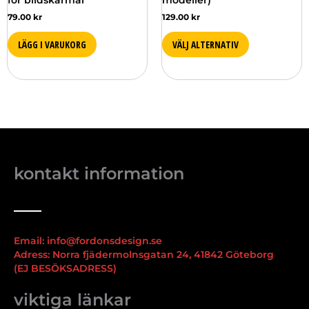
79.00
kr
129.00
kr
LÄGG I VARUKORG
VÄLJ ALTERNATIV
kontakt information
Email: info@fordonsdesign.se
Adress: Norra fjädermolnsgatan 24, 41842 Göteborg
(EJ BESÖKSADRESS)
viktiga länkar