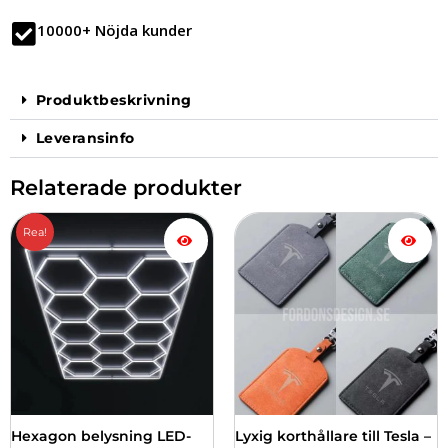
10000+ Nöjda kunder
Produktbeskrivning
Leveransinfo
Relaterade produkter
Det
Det
Den
Rea!
ursprungliga
nuvarande
här
priset
priset
produkten
var:
är:
har
4,999.00 kr.
3,999.00 kr.
flera
varianter.
De
olika
alternativen
kan
väljas
Hexagon belysning LED-
Lyxig korthållare till Tesla –
på