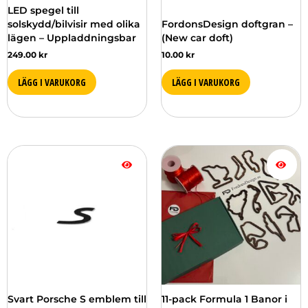
LED spegel till
solskydd/bilvisir med olika
FordonsDesign doftgran –
lägen – Uppladdningsbar
(New car doft)
249.00
kr
10.00
kr
LÄGG I VARUKORG
LÄGG I VARUKORG
Svart Porsche S emblem till
11-pack Formula 1 Banor i