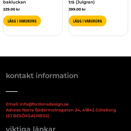
bakluckan
trä (Julgran)
229.00
kr
399.00
kr
LÄGG I VARUKORG
LÄGG I VARUKORG
kontakt information
Email: info@fordonsdesign.se
Adress: Norra fjädermolnsgatan 24, 41842 Göteborg
(EJ BESÖKSADRESS)
viktiga länkar