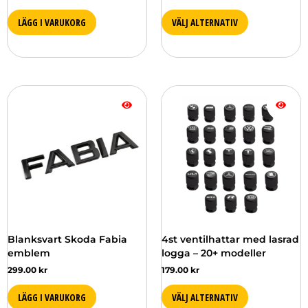
LÄGG I VARUKORG
VÄLJ ALTERNATIV
Den
här
produkten
har
flera
varianter.
De
olika
alternativen
kan
väljas
Blanksvart Skoda Fabia
4st ventilhattar med lasrad
på
emblem
logga – 20+ modeller
produktsidan
299.00
kr
179.00
kr
LÄGG I VARUKORG
VÄLJ ALTERNATIV