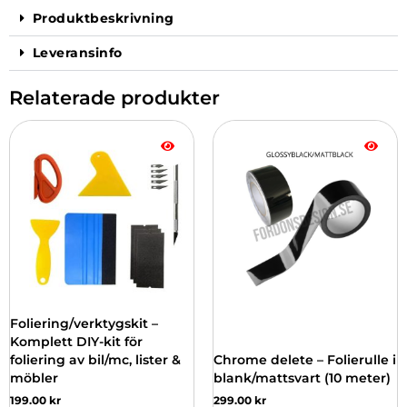
Produktbeskrivning
Leveransinfo
Relaterade produkter
Den
här
produkten
har
flera
varianter.
De
olika
alternativen
kan
väljas
Foliering/verktygskit –
på
Komplett DIY-kit för
produktsidan
foliering av bil/mc, lister &
Chrome delete – Folierulle i
möbler
blank/mattsvart (10 meter)
199.00
kr
299.00
kr