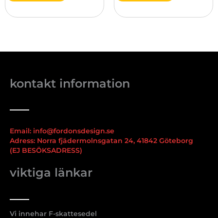
kontakt information
Email: info@fordonsdesign.se
Adress: Norra fjädermolnsgatan 24, 41842 Göteborg
(EJ BESÖKSADRESS)
viktiga länkar
Vi innehar F-skattesedel