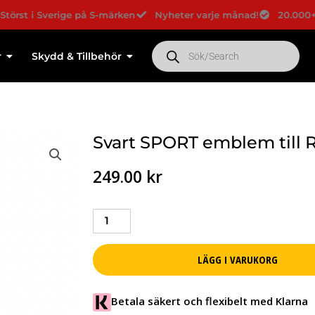
 i Sverige på S-märken
Nyheter varje månad!
20.000+ Nöjda
Products
search
r
Skydd & Tillbehör
Svart SPORT emblem till 
249.00
kr
Svart
SPORT
emblem
LÄGG I VARUKORG
till
Range
Rover
Betala säkert och flexibelt med Klarna
mängd