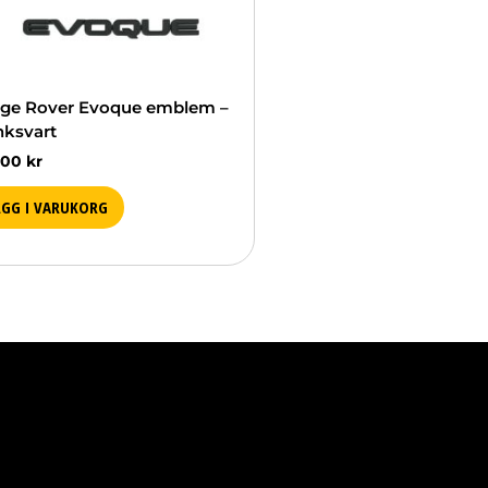
ge Rover Evoque emblem –
nksvart
.00
kr
ÄGG I VARUKORG