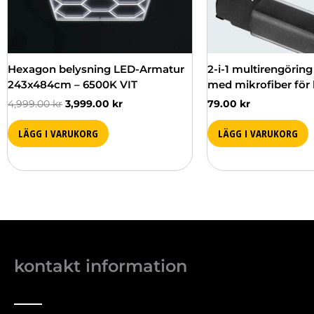
Hexagon belysning LED-Armatur
2-i-1 multirengöring
243x484cm – 6500K VIT
med mikrofiber för
4,999.00
kr
3,999.00
kr
79.00
kr
LÄGG I VARUKORG
LÄGG I VARUKORG
kontakt information