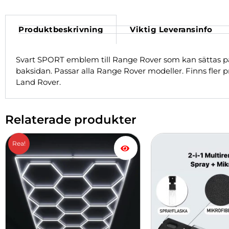
Produktbeskrivning
Viktig Leveransinfo
Svart SPORT emblem till Range Rover som kan sättas p
baksidan. Passar alla Range Rover modeller. Finns fler p
Land Rover.
Relaterade produkter
Det
Det
Rea!
ursprungliga
nuvarande
priset
priset
var:
är:
4,999.00 kr.
3,999.00 kr.