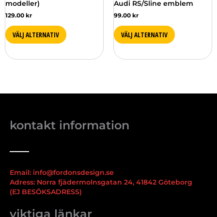
modeller)
Audi RS/Sline emblem
129.00
kr
99.00
kr
VÄLJ ALTERNATIV
VÄLJ ALTERNATIV
kontakt information
Email: info@fordonsdesign.se
Adress: Norra fjädermolnsgatan 24, 41842 Göteborg
(EJ BESÖKSADRESS)
viktiga länkar