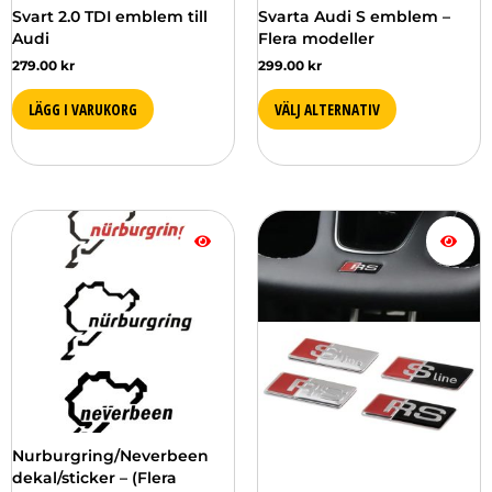
väljas
Svart 2.0 TDI emblem till
Svarta Audi S emblem –
på
Audi
Flera modeller
produktsidan
279.00
kr
299.00
kr
LÄGG I VARUKORG
VÄLJ ALTERNATIV
Den
Den
här
här
produkten
produkten
har
har
flera
flera
varianter.
varianter.
De
De
olika
olika
alternativen
alternativen
kan
kan
väljas
väljas
Nurburgring/Neverbeen
på
på
dekal/sticker – (Flera
produktsidan
produktsidan