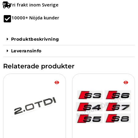
Fri frakt inom Sverige
10000+ Nöjda kunder
Produktbeskrivning
Leveransinfo
Relaterade produkter
Den
här
produkten
har
flera
varianter.
De
olika
alternativen
kan