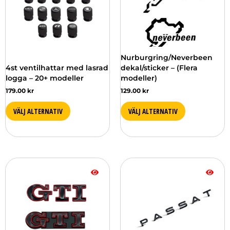
De
De
olika
olika
alternativen
alternativen
kan
kan
väljas
väljas
Nurburgring/Neverbeen
på
på
4st ventilhattar med lasrad
dekal/sticker – (Flera
produktsidan
produktsidan
logga – 20+ modeller
modeller)
179.00
kr
129.00
kr
VÄLJ ALTERNATIV
VÄLJ ALTERNATIV
Den
här
produkten
har
flera
varianter.
De