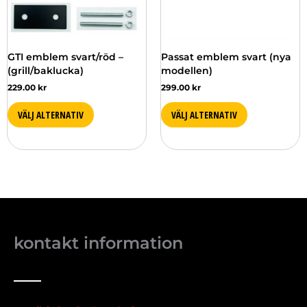
olika
alternativen
kan
väljas
GTI emblem svart/röd –
Passat emblem svart (nya
på
(grill/baklucka)
modellen)
produktsidan
229.00
kr
299.00
kr
VÄLJ ALTERNATIV
VÄLJ ALTERNATIV
kontakt information