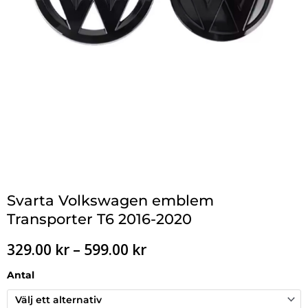
Svarta Volkswagen emblem
Transporter T6 2016-2020
Prisintervall:
329.00
kr
–
599.00
kr
329.00 kr
till
Antal
599.00 kr