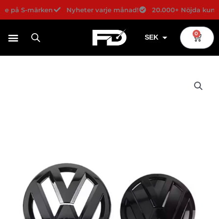
Hoppa
ige på S-märken
Nyheter varje månad!
20.000+ Nöjda kunde
till
innehåll
0
Varuko
SEK
USD
EUR
DKK
NOK
GBP