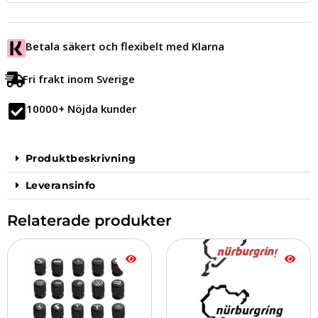
Betala säkert och flexibelt med Klarna
Fri frakt inom Sverige
10000+ Nöjda kunder
Produktbeskrivning
Leveransinfo
Relaterade produkter
Den
Den
här
här
produkten
produkten
har
har
flera
flera
varianter.
varianter.