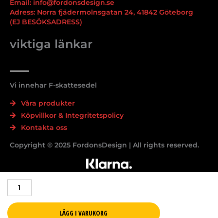
Email: info@fordonsdesign.se
Adress: Norra fjädermolnsgatan 24, 41842 Göteborg
(EJ BESÖKSADRESS)
viktiga länkar
Vi innehar F-skattesedel
Våra produkter
Köpvillkor & Integritetspolicy
Kontakta oss
Copyright © 2025 FordonsDesign | All rights reserved.
Svarta
X
emblem
till
LÄGG I VARUKORG
BMW