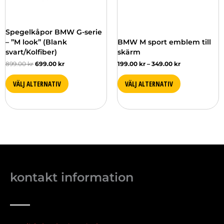
alternativen
alternativen
kan
kan
väljas
väljas
Spegelkåpor BMW G-serie
på
på
– ”M look” (Blank
BMW M sport emblem till
produktsidan
produktsidan
svart/Kolfiber)
skärm
899.00
kr
699.00
kr
199.00
kr
–
349.00
kr
VÄLJ ALTERNATIV
VÄLJ ALTERNATIV
kontakt information