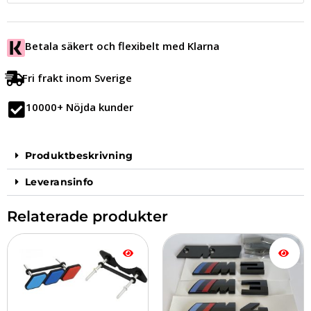
Betala säkert och flexibelt med Klarna
Fri frakt inom Sverige
10000+ Nöjda kunder
Produktbeskrivning
Leveransinfo
Relaterade produkter
Den
Den
här
här
produkten
produkten
har
har
flera
flera
varianter.
varianter.