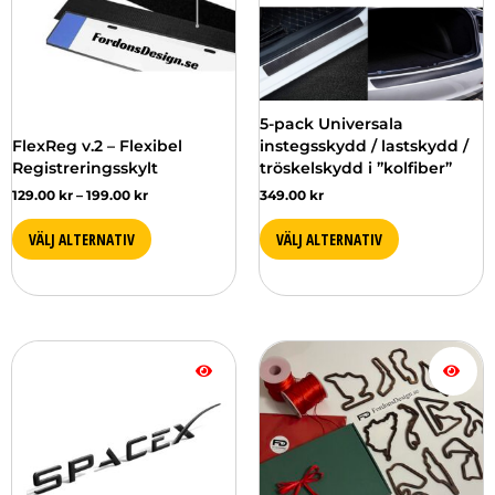
De
olika
alternativen
kan
väljas
5-pack Universala
på
FlexReg v.2 – Flexibel
instegsskydd / lastskydd /
produktsidan
Registreringsskylt
tröskelskydd i ”kolfiber”
129.00
kr
–
199.00
kr
349.00
kr
VÄLJ ALTERNATIV
VÄLJ ALTERNATIV