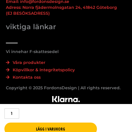
Email: info@fordonsdesign.se
Adress: Norra fjädermolnsgatan 24, 41842 Göteborg
(EJ BESÖKSADRESS)
viktiga länkar
Vi innehar F-skattesedel
Våra produkter
Köpvillkor & Integritetspolicy
Kontakta oss
Copyright © 2025 FordonsDesign | All rights reserved.
Tesla
model
3
2017-
LÄGG I VARUKORG
2021