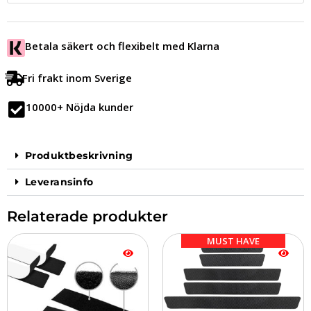
Betala säkert och flexibelt med Klarna
Fri frakt inom Sverige
10000+ Nöjda kunder
Produktbeskrivning
Leveransinfo
Relaterade produkter
Prisintervall:
Den
MUST HAVE
129.00 kr
här
till
produkten
199.00 kr
har
flera
varianter.