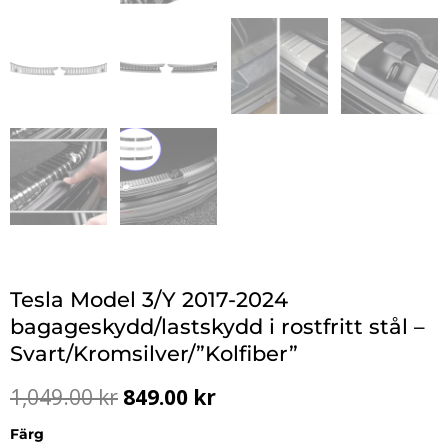
Tesla Model 3/Y 2017-2024
bagageskydd/lastskydd i rostfritt stål –
Svart/Kromsilver/”Kolfiber”
Det
Det
1,049.00
kr
849.00
kr
ursprungliga
nuvarande
priset
priset
Färg