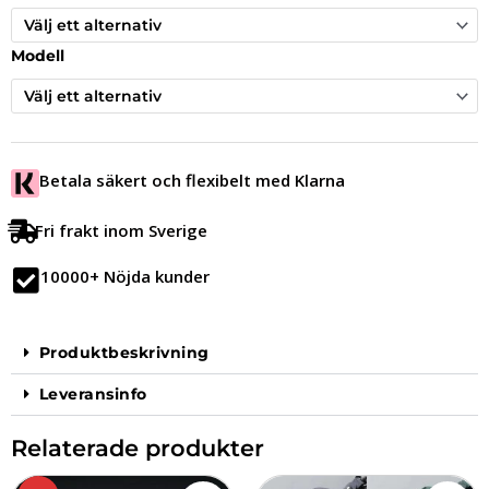
var:
är:
1,049.00 kr.
849.00 kr.
Modell
Betala säkert och flexibelt med Klarna
Fri frakt inom Sverige
10000+ Nöjda kunder
Produktbeskrivning
Leveransinfo
Relaterade produkter
Det
Det
Den