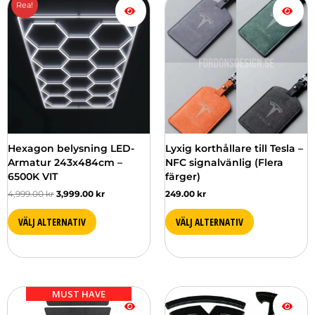
Rea!
ursprungliga
nuvarande
här
priset
priset
produkten
var:
är:
har
4,999.00 kr.
3,999.00 kr.
flera
varianter.
De
olika
alternativen
kan
väljas
Hexagon belysning LED-
Lyxig korthållare till Tesla –
på
Armatur 243x484cm –
NFC signalvänlig (Flera
produktsidan
6500K VIT
färger)
4,999.00
kr
3,999.00
kr
249.00
kr
VÄLJ ALTERNATIV
VÄLJ ALTERNATIV
MUST HAVE
Den
här