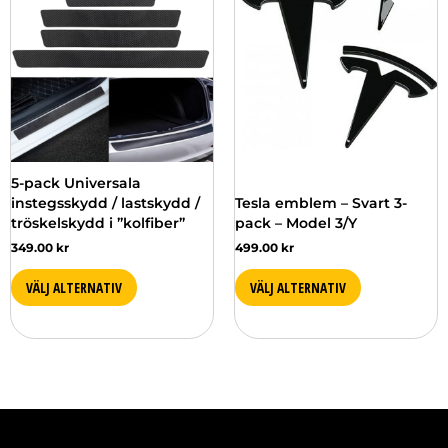
produkten
har
flera
varianter.
De
olika
alternativen
kan
väljas
5-pack Universala
på
instegsskydd / lastskydd /
Tesla emblem – Svart 3-
produktsidan
tröskelskydd i ”kolfiber”
pack – Model 3/Y
349.00
kr
499.00
kr
VÄLJ ALTERNATIV
VÄLJ ALTERNATIV