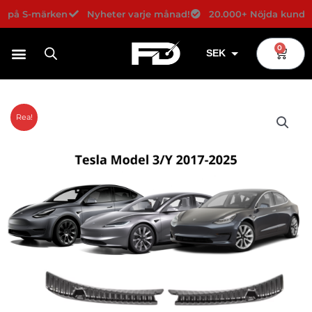
Hoppa
e på S-märken
Nyheter varje månad!
20.000+ Nöjda kunder!
till
innehåll
0
Varuko
SEK
USD
EUR
Rea!
DKK
NOK
GBP