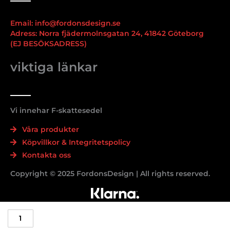
Email: info@fordonsdesign.se
Adress: Norra fjädermolnsgatan 24, 41842 Göteborg
(EJ BESÖKSADRESS)
viktiga länkar
Vi innehar F-skattesedel
Våra produkter
Köpvillkor & Integritetspolicy
Kontakta oss
Copyright © 2025 FordonsDesign | All rights reserved.
Tesla
model
Y