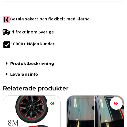
Betala säkert och flexibelt med Klarna
Fri frakt inom Sverige
10000+ Nöjda kunder
Produktbeskrivning
Leveransinfo
Relaterade produkter
Prisintervall:
Den
Den
179.00 kr
här
här
till
produkten
produkten
339.00 kr
har
har
flera
flera
varianter.
varianter.