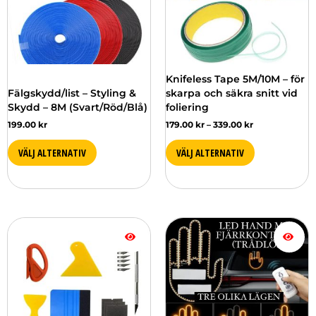
De
De
olika
olika
alternativen
alternativen
kan
kan
väljas
väljas
Knifeless Tape 5M/10M – för
på
på
Fälgskydd/list – Styling &
skarpa och säkra snitt vid
produktsidan
produktsidan
Skydd – 8M (Svart/Röd/Blå)
foliering
199.00
kr
179.00
kr
–
339.00
kr
VÄLJ ALTERNATIV
VÄLJ ALTERNATIV