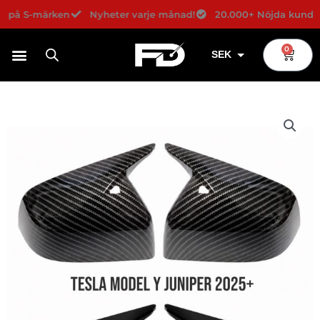
Hoppa
e på S-märken
Nyheter varje månad!
20.000+ Nöjda kunder!
till
innehåll
0
Varuko
SEK
USD
EUR
DKK
NOK
GBP