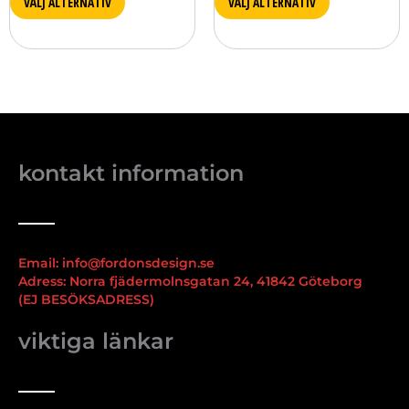
VÄLJ ALTERNATIV
VÄLJ ALTERNATIV
kontakt information
Email: info@fordonsdesign.se
Adress: Norra fjädermolnsgatan 24, 41842 Göteborg
(EJ BESÖKSADRESS)
viktiga länkar