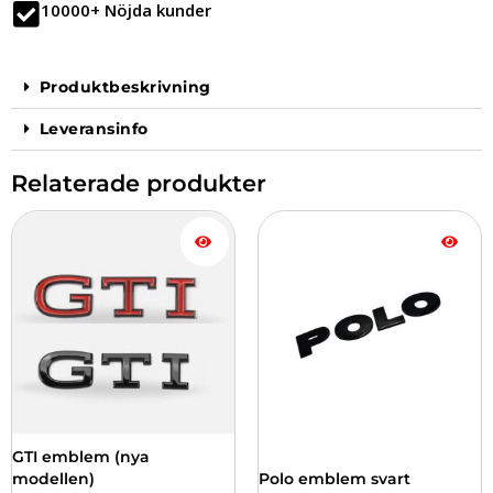
10000+ Nöjda kunder
Produktbeskrivning
Leveransinfo
Relaterade produkter
Den
här
produkten
har
flera
varianter.
De
olika
alternativen
kan
väljas
GTI emblem (nya
på
modellen)
Polo emblem svart
produktsidan