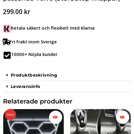
299.00
kr
Betala säkert och flexibelt med Klarna
Fri frakt inom Sverige
10000+ Nöjda kunder
Produktbeskrivning
Leveransinfo
Relaterade produkter
Det
Det
Rea!
ursprungliga
nuvarande
priset
priset
var:
är:
4,999.00 kr.
3,999.00 kr.