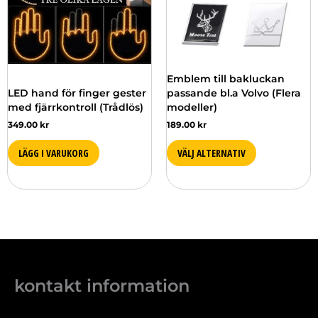
De
olika
alternativen
kan
väljas
Emblem till bakluckan
på
LED hand för finger gester
passande bl.a Volvo (Flera
produktsidan
med fjärrkontroll (Trådlös)
modeller)
349.00
kr
189.00
kr
LÄGG I VARUKORG
VÄLJ ALTERNATIV
kontakt information