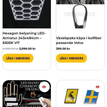
Hexagon belysning LED-
Armatur 243x484cm –
Växelspaks kåpa i kolfiber
6500K VIT
passande Volvo
4,999.00
kr
3,999.00
kr
399.00
kr
LÄGG I VARUKORG
LÄGG I VARUKORG
Den
här
produkten
har
flera
varianter.