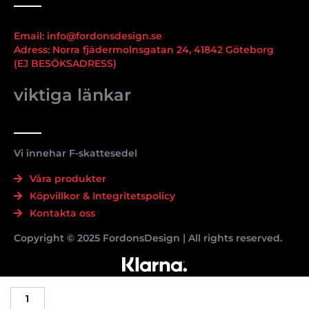
Email: info@fordonsdesign.se
Adress: Norra fjädermolnsgatan 24, 41842 Göteborg
(EJ BESÖKSADRESS)
viktiga länkar
Vi innehar F-skattesedel
Våra produkter
Köpvillkor & Integritetspolicy
Kontakta oss
Copyright © 2025 FordonsDesign | All rights reserved.
3-
delat