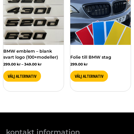
349.00 kr
har
har
flera
flera
varianter.
varianter.
De
De
olika
olika
alternativen
alternativen
kan
kan
väljas
väljas
BMW emblem – blank
på
på
svart logo (100+modeller)
Folie till BMW stag
produktsidan
produktsidan
299.00
kr
–
349.00
kr
299.00
kr
VÄLJ ALTERNATIV
VÄLJ ALTERNATIV
kontakt information