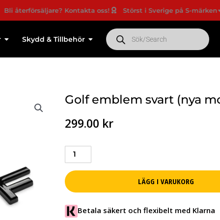
återförsäljare? Kontakta oss!
Störst i Sverige på S-märken
Ny
Products
search
r
Skydd & Tillbehör
Golf emblem svart (nya m
299.00
kr
Golf
emblem
svart
LÄGG I VARUKORG
(nya
modellen)
mängd
Betala säkert och flexibelt med Klarna