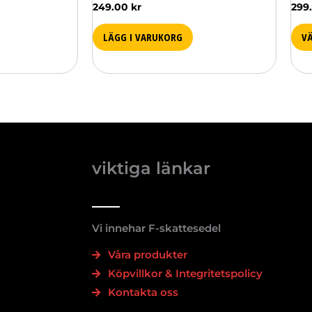
249.00
kr
299
LÄGG I VARUKORG
VÄ
viktiga länkar
Vi innehar F-skattesedel
Våra produkter
Köpvillkor & Integritetspolicy
Kontakta oss