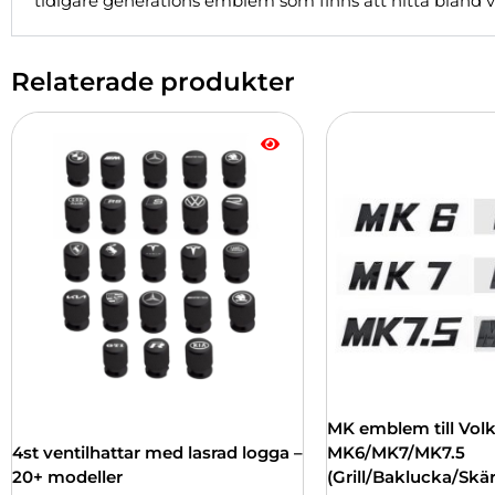
tidigare generations emblem som finns att hitta bland 
Relaterade produkter
Den
Den
här
här
produkten
produkten
har
har
flera
flera
varianter.
varianter.
De
De
olika
olika
alternativen
alternativen
kan
kan
väljas
väljas
på
på
produktsidan
produktsidan
MK emblem till Vol
4st ventilhattar med lasrad logga –
MK6/MK7/MK7.5
20+ modeller
(Grill/Baklucka/Skä