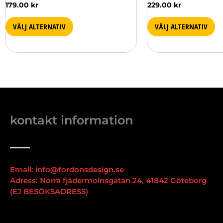
179.00
kr
229.00
kr
VÄLJ ALTERNATIV
VÄLJ ALTERNATIV
kontakt information
Email: info@fordonsdesign.se
Adress: Norra fjädermolnsgatan 24, 41842 Göteborg
(EJ BESÖKSADRESS)