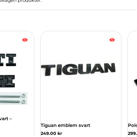
kswagen produkter.
art –
Tiguan emblem svart
Pol
249.00
kr
299