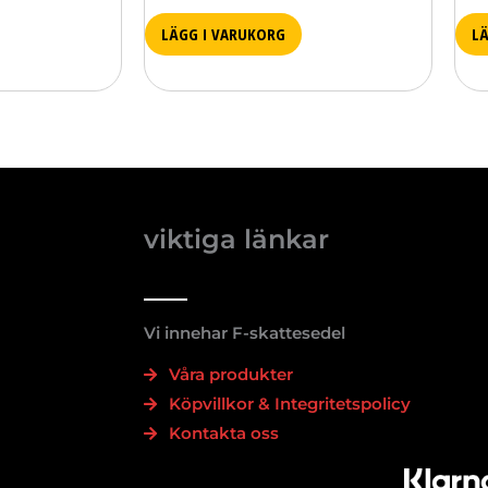
LÄGG I VARUKORG
L
viktiga länkar
Vi innehar F-skattesedel
Våra produkter
Köpvillkor & Integritetspolicy
Kontakta oss