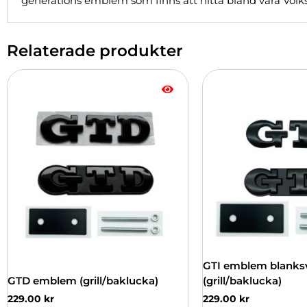
generations emblem som finns att hitta bland våra Vol
Relaterade produkter
Den
Den
här
här
produkten
produkten
har
har
flera
flera
varianter.
varianter.
De
De
olika
olika
alternativen
alternativen
kan
kan
väljas
väljas
på
på
produktsidan
produktsidan
GTI emblem blanksv
GTD emblem (grill/baklucka)
(grill/baklucka)
229.00
kr
229.00
kr