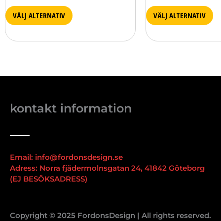
VÄLJ ALTERNATIV
VÄLJ ALTERNATIV
kontakt information
Email: info@fordonsdesign.se
Adress: Norra fjädermolnsgatan 24, 41842 Göteborg
(EJ BESÖKSADRESS)
Copyright © 2025 FordonsDesign | All rights reserved.