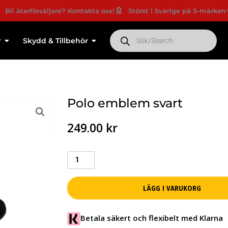
återförsäljare? Kontakta oss!
Störst i Sverige på S-märken
Ny
Products
search
r
Skydd & Tillbehör
Polo emblem svart
249.00
kr
Polo
emblem
svart
LÄGG I VARUKORG
mängd
Betala säkert och flexibelt med Klarna