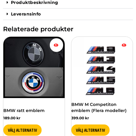
Produktbeskrivning
Leveransinfo
Relaterade produkter
Den
Den
här
här
produkten
produkten
har
har
flera
flera
varianter.
varianter.
De
De
olika
olika
alternativen
alternativen
kan
kan
väljas
väljas
BMW M Competiton
på
på
BMW ratt emblem
emblem (Flera modeller)
produktsidan
produktsidan
189.00
kr
399.00
kr
VÄLJ ALTERNATIV
VÄLJ ALTERNATIV