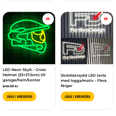
LED Neon Skylt – Cross
Helmet (33×27.5cm) till
Skräddarsydd LED tavla
garage/hem/kontor
med logga/motiv – Flera
färger
649.00
kr
LÄGG I VARUKORG
LÄGG I VARUKORG