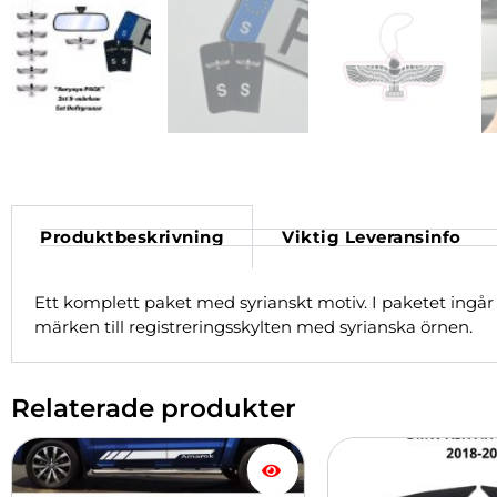
Produktbeskrivning
Viktig Leveransinfo
Ett komplett paket med syrianskt motiv. I paketet ingår
märken till registreringsskylten med syrianska örnen.
Relaterade produkter
Den
Den
här
här