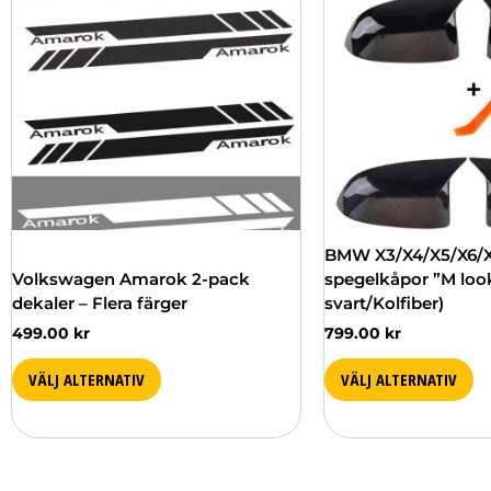
produkten
produkten
har
har
flera
flera
varianter.
varianter.
De
De
olika
olika
alternativen
alternativen
kan
kan
väljas
väljas
på
på
produktsidan
produktsidan
BMW X3/X4/X5/X6/X
Volkswagen Amarok 2-pack
spegelkåpor ”M loo
dekaler – Flera färger
svart/Kolfiber)
499.00
kr
799.00
kr
VÄLJ ALTERNATIV
VÄLJ ALTERNATIV