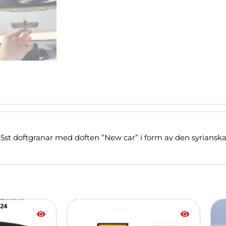
 5st doftgranar med doften ”New car” i form av den syrianska
Den
här