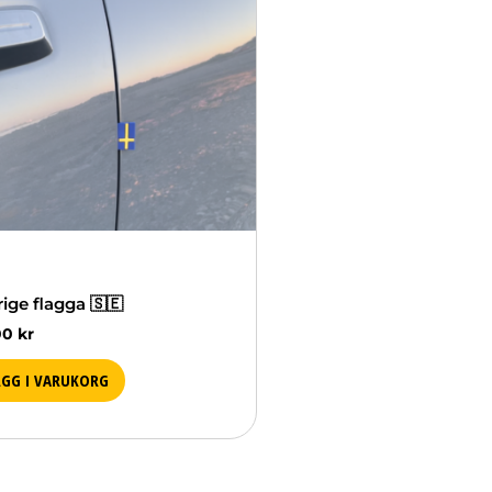
ige flagga 🇸🇪
00
kr
ÄGG I VARUKORG