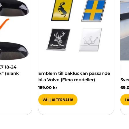
produkten
har
flera
varianter.
De
olika
alternativen
kan
väljas
på
produktsidan
7 18-24
k” (Blank
Emblem till bakluckan passande
bl.a Volvo (Flera modeller)
Sver
189.00
kr
69.
VÄLJ ALTERNATIV
L