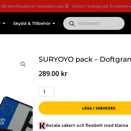
rförsäljare? Kontakta oss!
Störst i Sverige på S-märken
Nyhe
Products
search
r
Skydd & Tillbehör
SURYOYO pack – Doftgran
289.00
kr
SURYOYO
pack
-
LÄGG I VARUKORG
Doftgranar
och
S-
Betala säkert och flexibelt med Klarna
märken