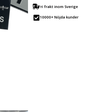
mängd
Fri frakt inom Sverige
10000+ Nöjda kunder