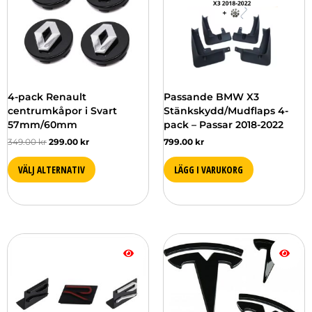
flera
varianter.
De
olika
alternativen
kan
väljas
4-pack Renault
Passande BMW X3
på
centrumkåpor i Svart
Stänkskydd/Mudflaps 4-
produktsidan
57mm/60mm
pack – Passar 2018-2022
349.00
kr
299.00
kr
799.00
kr
VÄLJ ALTERNATIV
LÄGG I VARUKORG
Den
Den
här
här
produkten
produkten
har
har
flera
flera
varianter.
varianter.