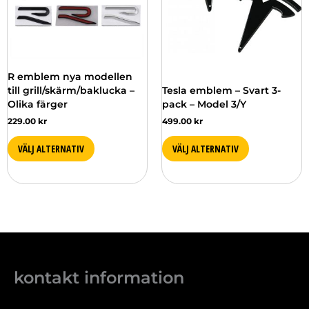
De
De
olika
olika
alternativen
alternativen
kan
kan
väljas
väljas
R emblem nya modellen
på
på
till grill/skärm/baklucka –
Tesla emblem – Svart 3-
produktsidan
produktsidan
Olika färger
pack – Model 3/Y
229.00
kr
499.00
kr
VÄLJ ALTERNATIV
VÄLJ ALTERNATIV
kontakt information