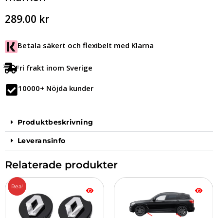
289.00
kr
Betala säkert och flexibelt med Klarna
Fri frakt inom Sverige
10000+ Nöjda kunder
Produktbeskrivning
Leveransinfo
Relaterade produkter
Det
Det
Den
Rea!
ursprungliga
nuvarande
här
priset
priset
produkten
var:
är:
har
349.00 kr.
299.00 kr.