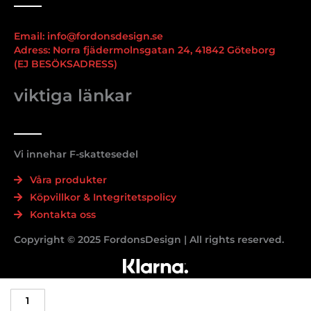
Email: info@fordonsdesign.se
Adress: Norra fjädermolnsgatan 24, 41842 Göteborg
(EJ BESÖKSADRESS)
viktiga länkar
Vi innehar F-skattesedel
Våra produkter
Köpvillkor & Integritetspolicy
Kontakta oss
Copyright © 2025 FordonsDesign | All rights reserved.
TURKIYE
pack