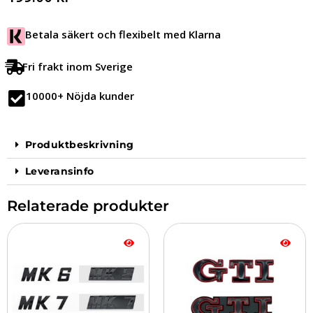
Betala säkert och flexibelt med Klarna
Fri frakt inom Sverige
10000+ Nöjda kunder
Produktbeskrivning
Leveransinfo
Relaterade produkter
Den
Den
här
här
produkten
produkten
har
har
flera
flera
varianter.
varianter.