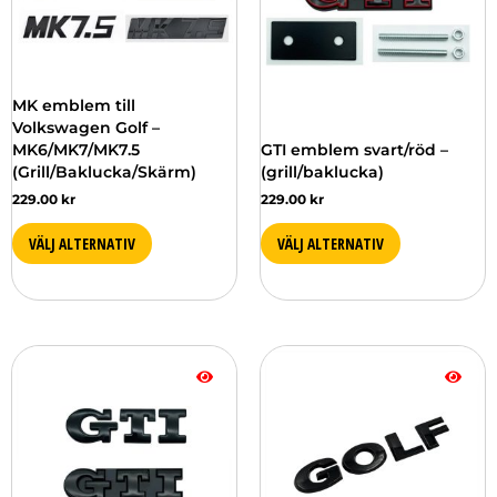
De
De
olika
olika
alternativen
alternativen
kan
kan
väljas
väljas
MK emblem till
på
på
Volkswagen Golf –
produktsidan
produktsidan
MK6/MK7/MK7.5
GTI emblem svart/röd –
(Grill/Baklucka/Skärm)
(grill/baklucka)
229.00
kr
229.00
kr
VÄLJ ALTERNATIV
VÄLJ ALTERNATIV
Den
här
produkten
har
flera
varianter.
De