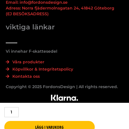
Email: info@fordonsdesign.se
Adress: Norra fjädermolnsgatan 24, 41842 Göteborg
(EJ BESÖKSADRESS)
viktiga länkar
Vi innehar F-skattesedel
Våra produkter
Köpvillkor & Integritetspolicy
Kontakta oss
Copyright © 2025 FordonsDesign | All rights reserved.
Volkswagen
GTI
Nyckelring
–
LÄGG I VARUKORG
Röd/Svart