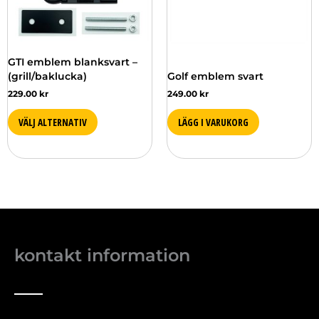
olika
alternativen
kan
väljas
GTI emblem blanksvart –
på
(grill/baklucka)
Golf emblem svart
produktsidan
229.00
kr
249.00
kr
VÄLJ ALTERNATIV
LÄGG I VARUKORG
kontakt information