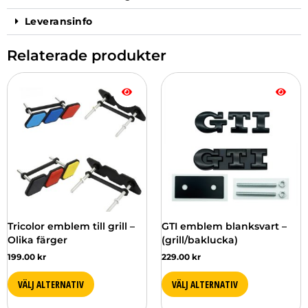
Leveransinfo
Relaterade produkter
Den
Den
här
här
produkten
produkten
har
har
flera
flera
varianter.
varianter.
De
De
olika
olika
alternativen
alternativen
kan
kan
väljas
väljas
Tricolor emblem till grill –
GTI emblem blanksvart –
på
på
Olika färger
(grill/baklucka)
produktsidan
produktsidan
199.00
kr
229.00
kr
VÄLJ ALTERNATIV
VÄLJ ALTERNATIV