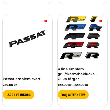
Prisintervall:
Den
199.00 kr
här
till
produkten
229.00 kr
har
flera
varianter.
De
olika
alternativen
kan
väljas
R line emblem
på
grill/skärm/baklucka –
produktsidan
Passat emblem svart
Olika färger
249.00
kr
199.00
kr
–
229.00
kr
LÄGG I VARUKORG
VÄLJ ALTERNATIV